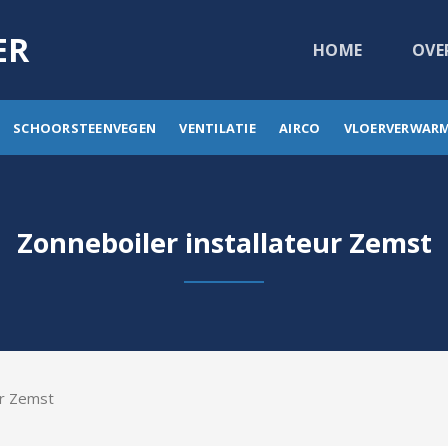
ER
HOME
OVE
SCHOORSTEENVEGEN
VENTILATIE
AIRCO
VLOERVERWAR
Zonneboiler installateur Zemst
ur Zemst