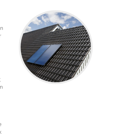
in
r
g
jn
e
k