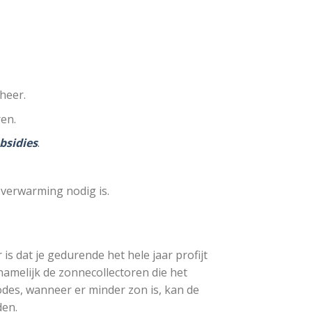
heer.
en.
bsidies
.
verwarming nodig is.
 dat je gedurende het hele jaar profijt
namelijk de zonnecollectoren die het
odes, wanneer er minder zon is, kan de
den.