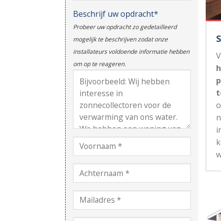
Beschrijf uw opdracht*
Probeer uw opdracht zo gedetailleerd
mogelijk te beschrijven zodat onze
installateurs voldoende informatie hebben
V
om op te reageren.
h
p
t
n
i
k
w