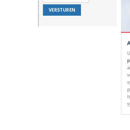
U
p
a
v
s
p
h
s