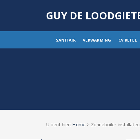
Skip
to
GUY DE LOODGIET
content
SANITAIR
VERWARMING
CV KETEL
U bent hier:
Home
> Zonneboiler installate