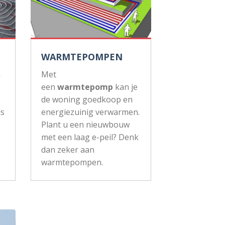
WARMTEPOMPEN
n
Met
een
warmtepomp
kan je
de woning goedkoop en
js
energiezuinig verwarmen.
Plant u een nieuwbouw
met een laag e-peil? Denk
dan zeker aan
warmtepompen.