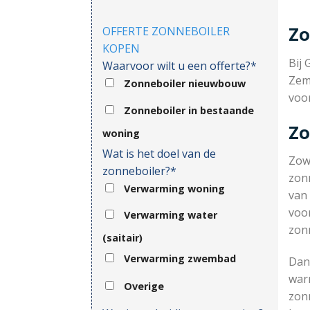
Zo
OFFERTE ZONNEBOILER
KOPEN
Bij 
Waarvoor wilt u een offerte?*
Zem
Zonneboiler nieuwbouw
voo
Zonneboiler in bestaande
Zo
woning
Wat is het doel van de
Zow
zonneboiler?*
zonn
Verwarming woning
van 
voor
Verwarming water
zon
(saitair)
Verwarming zwembad
Dank
war
Overige
zonn