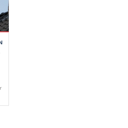
N
n
r