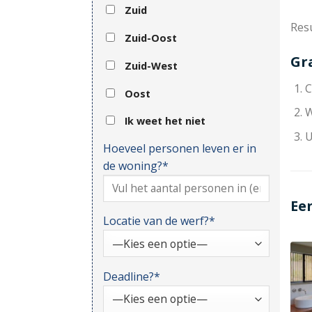
Zuid
Resu
Zuid-Oost
Gr
Zuid-West
C
Oost
W
Ik weet het niet
U
Hoeveel personen leven er in
de woning?*
Ee
Locatie van de werf?*
Deadline?*