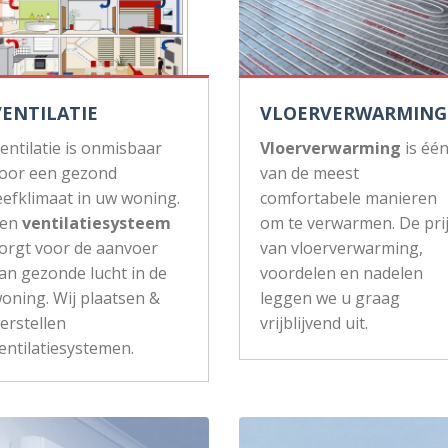
VENTILATIE
VLOERVERWARMING
entilatie is onmisbaar
Vloerverwarming
is éé
oor een gezond
van de meest
eefklimaat in uw woning.
comfortabele manieren
Een
ventilatiesysteem
om te verwarmen. De pri
orgt voor de aanvoer
van vloerverwarming,
an gezonde lucht in de
voordelen en nadelen
oning. Wij plaatsen &
leggen we u graag
erstellen
vrijblijvend uit.
entilatiesystemen.