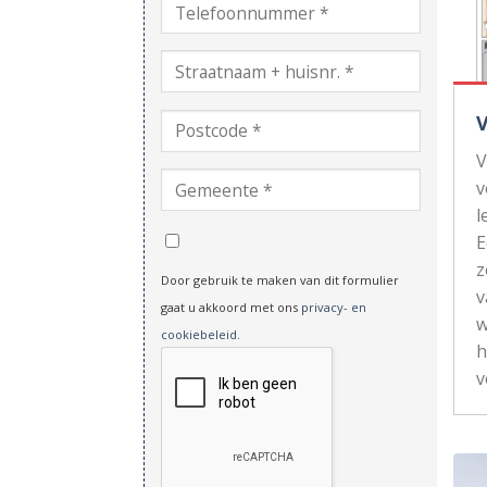
V
v
l
z
Door gebruik te maken van dit formulier
v
gaat u akkoord met ons
privacy- en
w
cookiebeleid
.
h
v