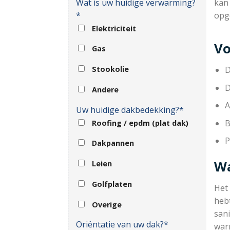
Wat is uw huidige verwarming?
kan
*
opg
Elektriciteit
Vo
Gas
D
Stookolie
D
Andere
A
Uw huidige dakbedekking?*
B
Roofing / epdm (plat dak)
P
Dakpannen
Wa
Leien
Golfplaten
Het
hebt
Overige
sani
Oriëntatie van uw dak?*
war