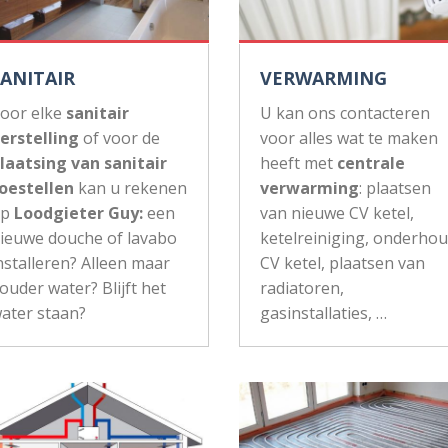
SANITAIR
VERWARMING
oor elke
sanitair
U kan ons contacteren
erstelling
of voor de
voor alles wat te maken
laatsing van sanitair
heeft met
centrale
oestellen
kan u rekenen
verwarming
: plaatsen
op
Loodgieter Guy:
een
van nieuwe CV ketel,
ieuwe douche of lavabo
ketelreiniging, onderho
nstalleren? Alleen maar
CV ketel, plaatsen van
ouder water? Blijft het
radiatoren,
ater staan?
gasinstallaties, …