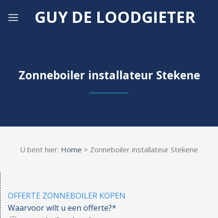
Skip
GUY DE LOODGIETER
to
content
Zonneboiler installateur Stekene
U bent hier:
Home
> Zonneboiler installateur Stekene
OFFERTE ZONNEBOILER KOPEN
Waarvoor wilt u een offerte?*