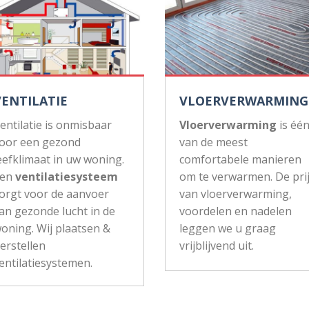
VENTILATIE
VLOERVERWARMING
entilatie is onmisbaar
Vloerverwarming
is éé
oor een gezond
van de meest
eefklimaat in uw woning.
comfortabele manieren
Een
ventilatiesysteem
om te verwarmen. De pri
orgt voor de aanvoer
van vloerverwarming,
an gezonde lucht in de
voordelen en nadelen
oning. Wij plaatsen &
leggen we u graag
erstellen
vrijblijvend uit.
entilatiesystemen.