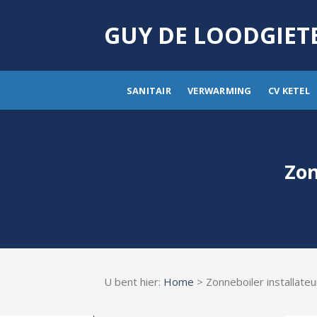
Skip
to
GUY DE LOODGIET
content
SANITAIR
VERWARMING
CV KETEL
Zon
U bent hier:
Home
> Zonneboiler installate