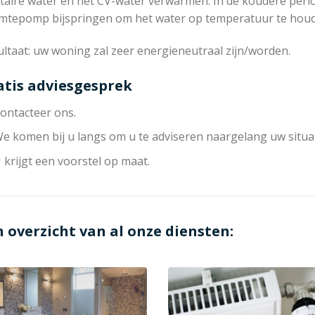
taire water en het CV-water verwarmen. In de koudere peri
mtepomp bijspringen om het water op temperatuur te hou
ltaat: uw woning zal zeer energieneutraal zijn/worden.
atis adviesgesprek
ontacteer ons.
e komen bij u langs om u te adviseren naargelang uw situat
 krijgt een voorstel op maat.
n overzicht van al onze diensten: