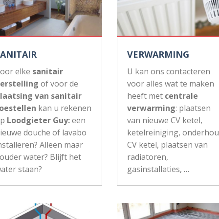
SANITAIR
VERWARMING
oor elke
sanitair
U kan ons contacteren
erstelling
of voor de
voor alles wat te maken
laatsing van sanitair
heeft met
centrale
oestellen
kan u rekenen
verwarming
: plaatsen
op
Loodgieter Guy:
een
van nieuwe CV ketel,
ieuwe douche of lavabo
ketelreiniging, onderho
nstalleren? Alleen maar
CV ketel, plaatsen van
ouder water? Blijft het
radiatoren,
ater staan?
gasinstallaties, …