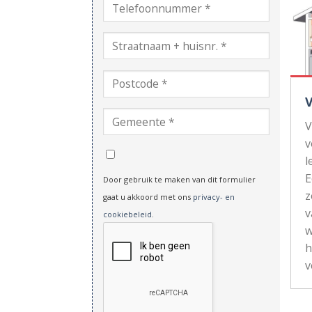
V
v
l
Door gebruik te maken van dit formulier
z
gaat u akkoord met ons
privacy- en
v
cookiebeleid
.
w
h
v