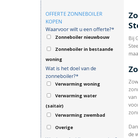
Zo
OFFERTE ZONNEBOILER
KOPEN
St
Waarvoor wilt u een offerte?*
Zonneboiler nieuwbouw
Bij 
Ste
Zonneboiler in bestaande
maa
woning
Zo
Wat is het doel van de
zonneboiler?*
Zow
Verwarming woning
zonn
Verwarming water
van 
voor
(saitair)
zon
Verwarming zwembad
Dank
Overige
de 