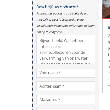
Beschrijf uw opdracht*
Probeer uw opdracht zo gedetailleerd
mogelijk te beschrijven zodat onze
installateurs voldoende informatie hebben
om op te reageren.
V
h
p
t
n
i
k
w