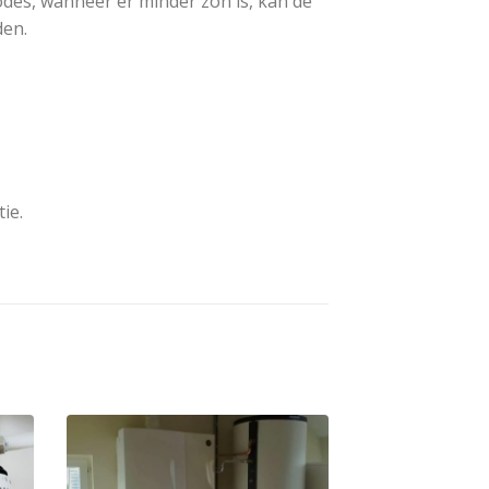
odes, wanneer er minder zon is, kan de
den.
ie.