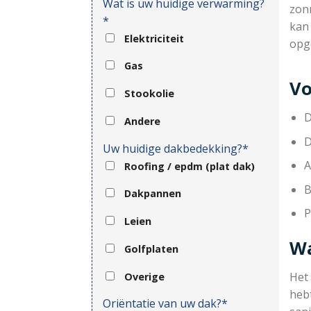
Wat is uw huidige verwarming?
zonn
*
kan
Elektriciteit
opg
Gas
Vo
Stookolie
D
Andere
D
Uw huidige dakbedekking?*
A
Roofing / epdm (plat dak)
B
Dakpannen
P
Leien
Wa
Golfplaten
Het
Overige
hebt
Oriëntatie van uw dak?*