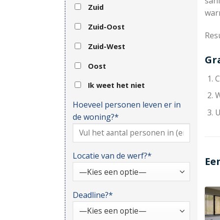
sani
Zuid
war
Zuid-Oost
Resu
Zuid-West
Gr
Oost
C
Ik weet het niet
W
Hoeveel personen leven er in
U
de woning?*
Locatie van de werf?*
Ee
Deadline?*