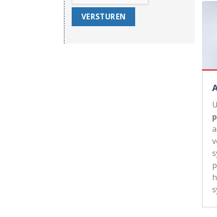
U
p
a
v
s
p
h
s