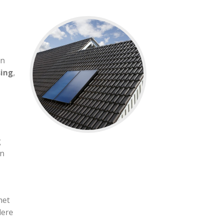
in
sing
,
g
jn
met
dere