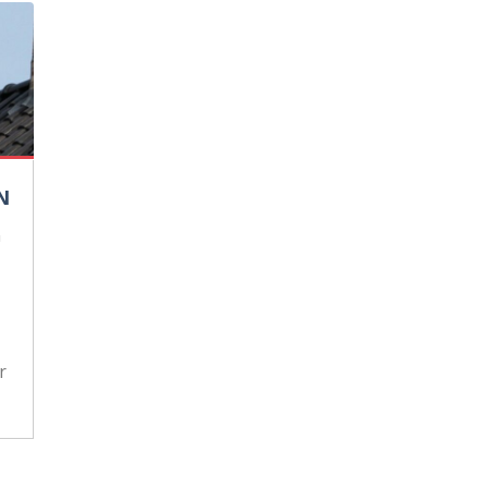
N
n
r