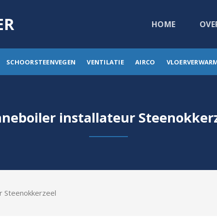
ER
HOME
OVE
SCHOORSTEENVEGEN
VENTILATIE
AIRCO
VLOERVERWAR
neboiler installateur Steenokker
ur Steenokkerzeel