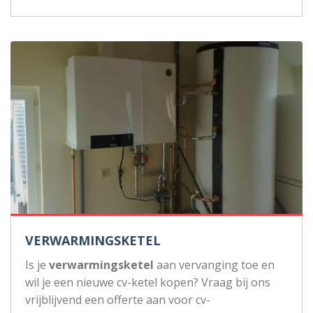
VERWARMINGSKETEL
Is je
verwarmingsketel
aan vervanging toe en
wil je een nieuwe cv-ketel kopen? Vraag bij ons
vrijblijvend een offerte aan voor cv-