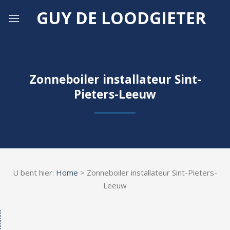
Skip
GUY DE LOODGIETER
to
content
Zonneboiler installateur Sint-
Pieters-Leeuw
U bent hier:
Home
> Zonneboiler installateur Sint-Pieters-
Leeuw