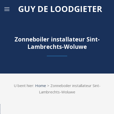
Skip
GUY DE LOODGIETER
to
content
Zonneboiler installateur Sint-
Lambrechts-Woluwe
U bent hier:
Home
> Zonneboiler installateur Sint-
Lambrechts-Woluwe