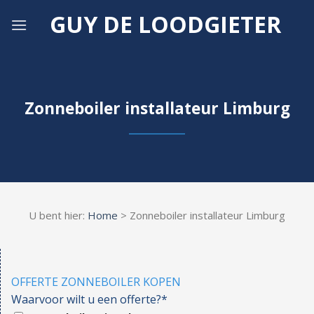
Skip
GUY DE LOODGIETER
to
content
Zonneboiler installateur Limburg
U bent hier:
Home
> Zonneboiler installateur Limburg
OFFERTE ZONNEBOILER KOPEN
Waarvoor wilt u een offerte?*