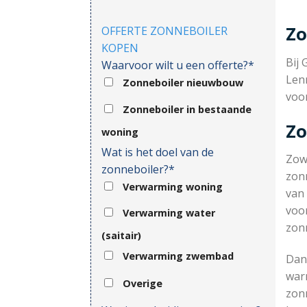
Zo
OFFERTE ZONNEBOILER
KOPEN
Bij 
Waarvoor wilt u een offerte?*
Len
Zonneboiler nieuwbouw
voo
Zonneboiler in bestaande
Zo
woning
Wat is het doel van de
Zow
zonneboiler?*
zonn
Verwarming woning
van 
voor
Verwarming water
zon
(saitair)
Verwarming zwembad
Dank
war
Overige
zonn