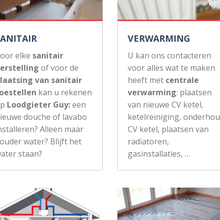
SANITAIR
VERWARMING
oor elke
sanitair
U kan ons contacteren
erstelling
of voor de
voor alles wat te maken
laatsing van sanitair
heeft met
centrale
oestellen
kan u rekenen
verwarming
: plaatsen
op
Loodgieter Guy:
een
van nieuwe CV ketel,
ieuwe douche of lavabo
ketelreiniging, onderho
nstalleren? Alleen maar
CV ketel, plaatsen van
ouder water? Blijft het
radiatoren,
ater staan?
gasinstallaties, …