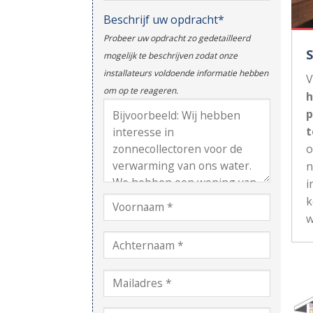
Beschrijf uw opdracht*
Probeer uw opdracht zo gedetailleerd
mogelijk te beschrijven zodat onze
installateurs voldoende informatie hebben
V
om op te reageren.
h
p
t
n
i
k
w