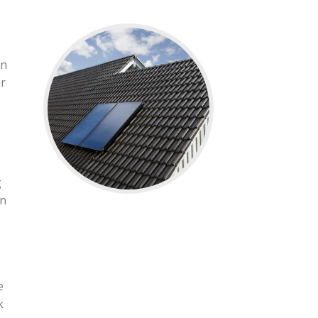
in
ar
g
jn
e
k