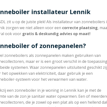
nneboiler installateur Lennik
GDL zit u op de juiste plek! Als installateur van zonneboilers 
nik zorgen we niet alleen voor een
correcte plaatsing
, ma
ral ook voor
gratis & deskundig advies op maat!
nneboiler of zonnepanelen?
el zonneboilers als zonnepanelen maken gebruiken van
ecollectoren, maar er is een groot verschil in de toepassin
beide systemen. Waar zonnepanelen uitsluitend geschikt zi
 het opwekken van elektriciteit, daar gebruik je een
neboiler-systeem voor het verwarmen van water.
zij een zonneboiler in je woning in Lennik kan je met de
mte van de zon je sanitair water opwarmen. Een of meerder
ecollectoren, die je zowel op een plat als op een hellend da