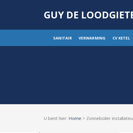
Skip
to
GUY DE LOODGIET
content
SANITAIR
VERWARMING
CV KETEL
U bent hier:
Home
> Zonneboiler installateu