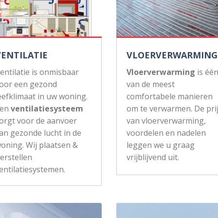
VENTILATIE
VLOERVERWARMING
entilatie is onmisbaar
Vloerverwarming
is éé
oor een gezond
van de meest
eefklimaat in uw woning.
comfortabele manieren
Een
ventilatiesysteem
om te verwarmen. De pri
orgt voor de aanvoer
van vloerverwarming,
an gezonde lucht in de
voordelen en nadelen
oning. Wij plaatsen &
leggen we u graag
erstellen
vrijblijvend uit.
entilatiesystemen.