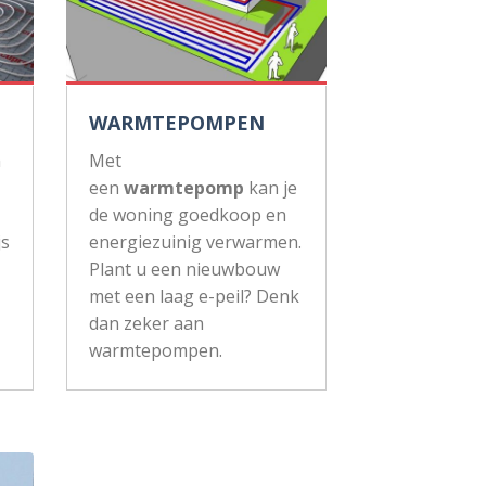
WARMTEPOMPEN
n
Met
een
warmtepomp
kan je
de woning goedkoop en
js
energiezuinig verwarmen.
Plant u een nieuwbouw
met een laag e-peil? Denk
dan zeker aan
warmtepompen.