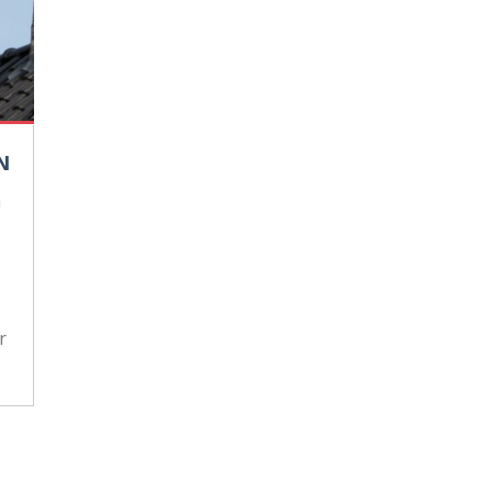
N
n
r