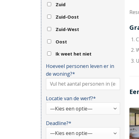
Zuid
Resu
Zuid-Oost
Gr
Zuid-West
C
Oost
W
Ik weet het niet
U
Hoeveel personen leven er in
de woning?*
Ee
Locatie van de werf?*
Deadline?*