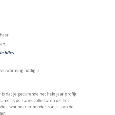
heer.
en.
bsidies
.
verwarming nodig is.
 dat je gedurende het hele jaar profijt
namelijk de zonnecollectoren die het
odes, wanneer er minder zon is, kan de
den.