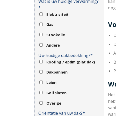
Wat is uw huidige verwarming?
kan
*
opg
Elektriciteit
Vo
Gas
D
Stookolie
D
Andere
A
Uw huidige dakbedekking?*
B
Roofing / epdm (plat dak)
P
Dakpannen
Wa
Leien
Golfplaten
Het
hebt
Overige
sani
Oriëntatie van uw dak?*
war