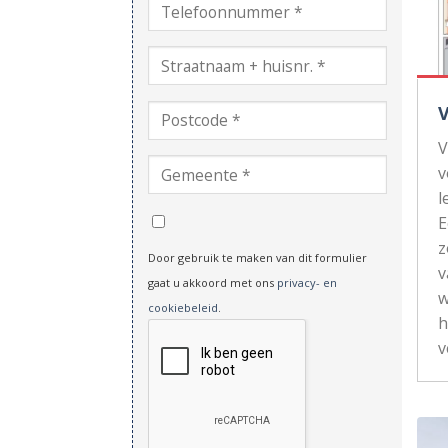
V
v
l
z
Door gebruik te maken van dit formulier
v
gaat u akkoord met ons
privacy- en
w
cookiebeleid
.
h
v