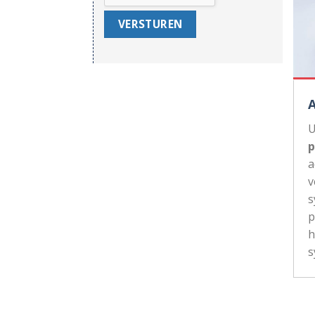
U
p
a
v
s
p
h
s