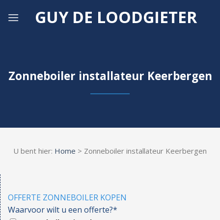
Skip
GUY DE LOODGIETER
to
content
Zonneboiler installateur Keerbergen
U bent hier:
Home
> Zonneboiler installateur Keerbergen
OFFERTE ZONNEBOILER KOPEN
Waarvoor wilt u een offerte?*