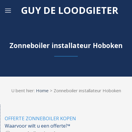
Skip
GUY DE LOODGIETER
to
content
Zonneboiler installateur Hoboken
U bent hier:
Home
> Zonneboiler installateur Hoboken
OFFERTE ZONNEBOILER KOPEN
Waarvoor wilt u een offerte?*