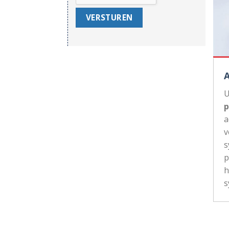
U
p
a
v
s
p
h
s