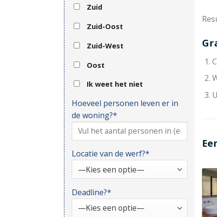
Zuid
Resu
Zuid-Oost
Gr
Zuid-West
C
Oost
W
Ik weet het niet
U
Hoeveel personen leven er in
de woning?*
Ee
Locatie van de werf?*
Deadline?*