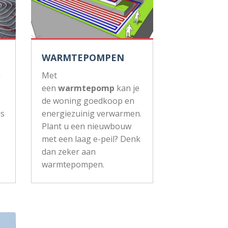
WARMTEPOMPEN
n
Met
een
warmtepomp
kan je
de woning goedkoop en
js
energiezuinig verwarmen.
Plant u een nieuwbouw
met een laag e-peil? Denk
dan zeker aan
warmtepompen.