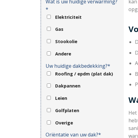
Wat is uw huidige verwarming?
kan
*
opg
Elektriciteit
Vo
Gas
D
Stookolie
D
Andere
A
Uw huidige dakbedekking?*
B
Roofing / epdm (plat dak)
P
Dakpannen
Wa
Leien
Golfplaten
Het
hebt
Overige
sani
Oriëntatie van uw dak?*
war