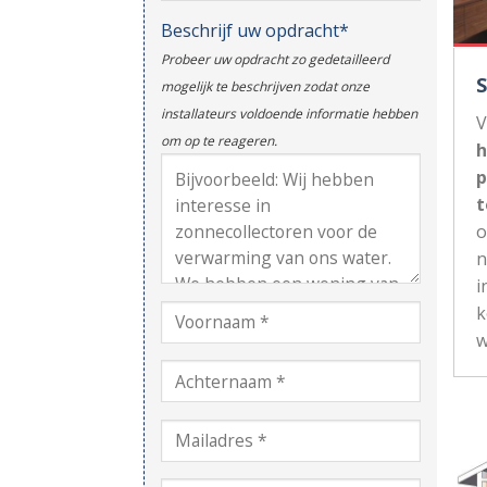
Beschrijf uw opdracht*
Probeer uw opdracht zo gedetailleerd
mogelijk te beschrijven zodat onze
installateurs voldoende informatie hebben
V
om op te reageren.
h
p
t
n
i
k
w