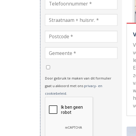
V
v
l
z
Door gebruik te maken van dit formulier
v
gaat u akkoord met ons
privacy- en
w
cookiebeleid
.
h
v