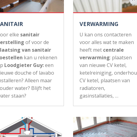
SANITAIR
VERWARMING
oor elke
sanitair
U kan ons contacteren
erstelling
of voor de
voor alles wat te maken
laatsing van sanitair
heeft met
centrale
oestellen
kan u rekenen
verwarming
: plaatsen
op
Loodgieter Guy:
een
van nieuwe CV ketel,
ieuwe douche of lavabo
ketelreiniging, onderho
nstalleren? Alleen maar
CV ketel, plaatsen van
ouder water? Blijft het
radiatoren,
ater staan?
gasinstallaties, …