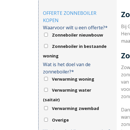
Zo
OFFERTE ZONNEBOILER
KOPEN
Bij 
Waarvoor wilt u een offerte?*
Her
Zonneboiler nieuwbouw
maa
Zonneboiler in bestaande
Zo
woning
Wat is het doel van de
Zow
zonneboiler?*
zonn
Verwarming woning
van 
voor
Verwarming water
zon
(saitair)
Verwarming zwembad
Dank
war
Overige
zonn