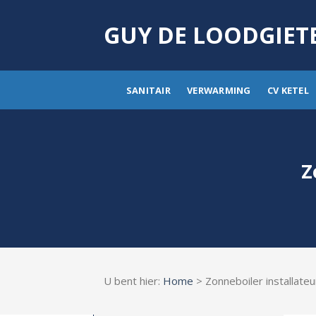
Skip
to
GUY DE LOODGIET
content
SANITAIR
VERWARMING
CV KETEL
Z
U bent hier:
Home
> Zonneboiler installate