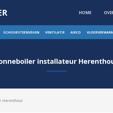
ER
HOME
OVE
SCHOORSTEENVEGEN
VENTILATIE
AIRCO
VLOERVERWAR
onneboiler installateur Herentho
ur Herenthout