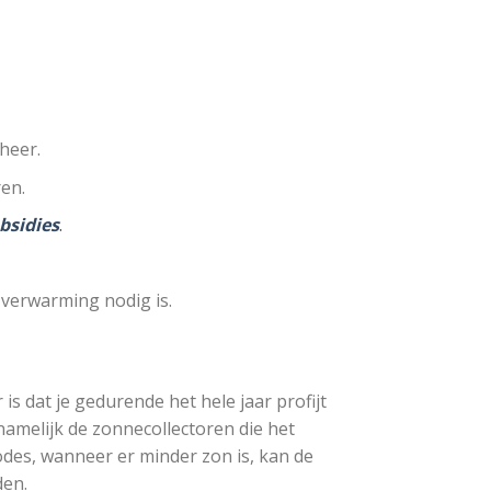
heer.
en.
bsidies
.
verwarming nodig is.
 dat je gedurende het hele jaar profijt
namelijk de zonnecollectoren die het
odes, wanneer er minder zon is, kan de
den.