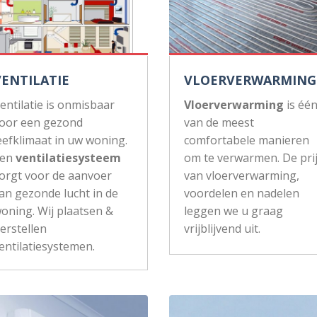
VENTILATIE
VLOERVERWARMING
entilatie is onmisbaar
Vloerverwarming
is éé
oor een gezond
van de meest
eefklimaat in uw woning.
comfortabele manieren
Een
ventilatiesysteem
om te verwarmen. De pri
orgt voor de aanvoer
van vloerverwarming,
an gezonde lucht in de
voordelen en nadelen
oning. Wij plaatsen &
leggen we u graag
erstellen
vrijblijvend uit.
entilatiesystemen.