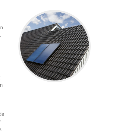
in
,
g
jn
de
e
k