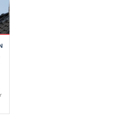
N
n
r