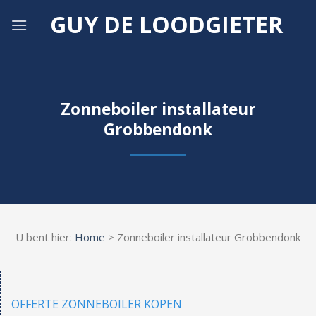
Skip
GUY DE LOODGIETER
to
content
Zonneboiler installateur
Grobbendonk
U bent hier:
Home
> Zonneboiler installateur Grobbendonk
OFFERTE ZONNEBOILER KOPEN