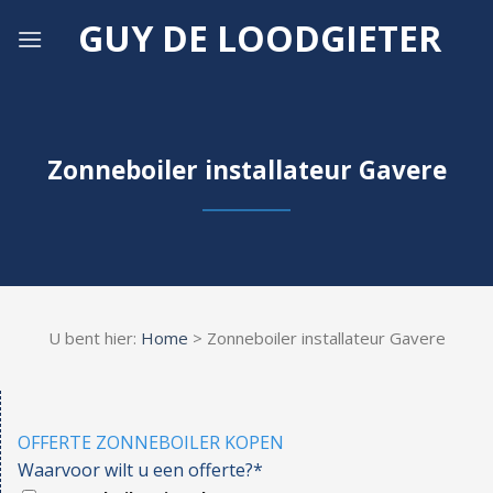
Skip
GUY DE LOODGIETER
to
content
Zonneboiler installateur Gavere
U bent hier:
Home
> Zonneboiler installateur Gavere
OFFERTE ZONNEBOILER KOPEN
Waarvoor wilt u een offerte?*