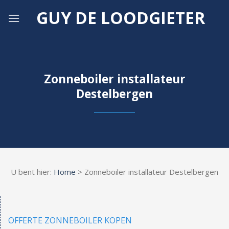
Skip
GUY DE LOODGIETER
to
content
Zonneboiler installateur
Destelbergen
U bent hier:
Home
> Zonneboiler installateur Destelbergen
OFFERTE ZONNEBOILER KOPEN