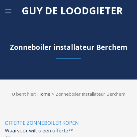
Skip
GUY DE LOODGIETER
to
content
Zonneboiler installateur Berchem
U bent hier:
Home
> Zonneboiler installateur Berchem
OFFERTE ZONNEBOILER KOPEN
Waarvoor wilt u een offerte?*