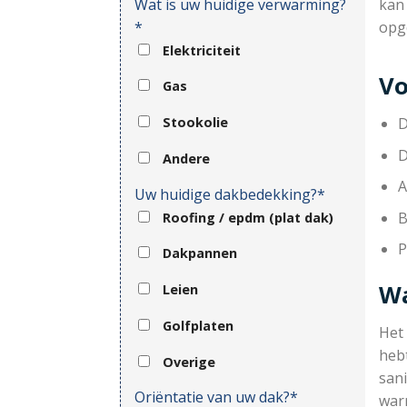
Wat is uw huidige verwarming?
kan
*
opg
Elektriciteit
Vo
Gas
D
Stookolie
D
Andere
A
Uw huidige dakbedekking?*
B
Roofing / epdm (plat dak)
P
Dakpannen
Wa
Leien
Golfplaten
Het
hebt
Overige
sani
Oriëntatie van uw dak?*
war