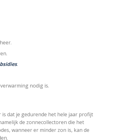
heer.
en.
bsidies
.
verwarming nodig is.
 dat je gedurende het hele jaar profijt
namelijk de zonnecollectoren die het
odes, wanneer er minder zon is, kan de
den.