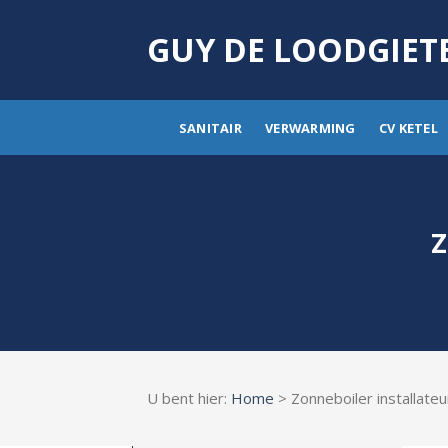
Skip
to
GUY DE LOODGIET
content
SANITAIR
VERWARMING
CV KETEL
Z
U bent hier:
Home
> Zonneboiler installate