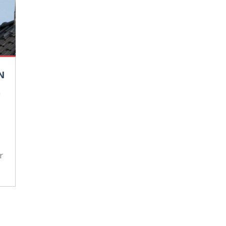
N
n
r