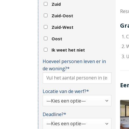
Zuid
Resu
Zuid-Oost
Gr
Zuid-West
C
Oost
W
Ik weet het niet
U
Hoeveel personen leven er in
de woning?*
Ee
Locatie van de werf?*
Deadline?*