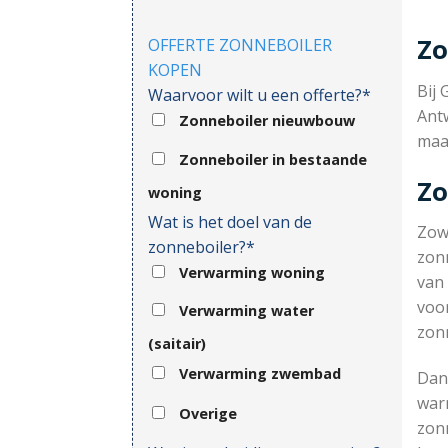
Zo
OFFERTE ZONNEBOILER
KOPEN
Bij 
Waarvoor wilt u een offerte?*
Ant
Zonneboiler nieuwbouw
maa
Zonneboiler in bestaande
Zo
woning
Wat is het doel van de
Zow
zonneboiler?*
zonn
Verwarming woning
van 
voor
Verwarming water
zon
(saitair)
Verwarming zwembad
Dank
war
Overige
zonn