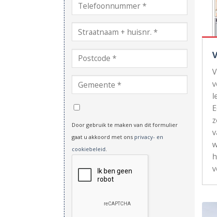
V
v
l
z
Door gebruik te maken van dit formulier
v
gaat u akkoord met ons
privacy- en
w
cookiebeleid
.
h
v