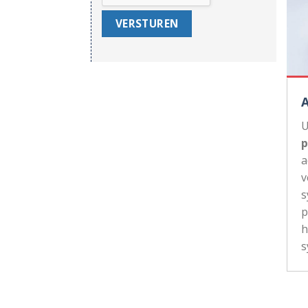
U
p
a
v
s
p
h
s