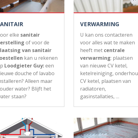
SANITAIR
VERWARMING
oor elke
sanitair
U kan ons contacteren
erstelling
of voor de
voor alles wat te maken
laatsing van sanitair
heeft met
centrale
oestellen
kan u rekenen
verwarming
: plaatsen
op
Loodgieter Guy:
een
van nieuwe CV ketel,
ieuwe douche of lavabo
ketelreiniging, onderho
nstalleren? Alleen maar
CV ketel, plaatsen van
ouder water? Blijft het
radiatoren,
ater staan?
gasinstallaties, …