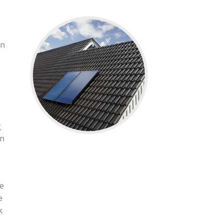
in
g
jn
de
e
k