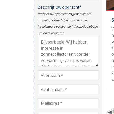
Beschrijf uw opdracht*
Probeer uw opdracht zo gedetailleerd
mogelijk te beschrijven zodat onze
installateurs voldoende informatie hebben
V
om op te reageren.
h
p
t
n
i
k
w