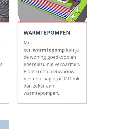
WARMTEPOMPEN
n
Met
een
warmtepomp
kan je
de woning goedkoop en
js
energiezuinig verwarmen.
Plant u een nieuwbouw
met een laag e-peil? Denk
dan zeker aan
warmtepompen.