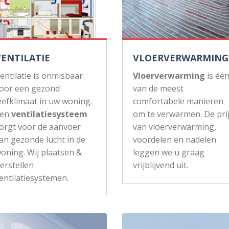
VENTILATIE
VLOERVERWARMING
entilatie is onmisbaar
Vloerverwarming
is éé
oor een gezond
van de meest
eefklimaat in uw woning.
comfortabele manieren
Een
ventilatiesysteem
om te verwarmen. De pri
orgt voor de aanvoer
van vloerverwarming,
an gezonde lucht in de
voordelen en nadelen
oning. Wij plaatsen &
leggen we u graag
erstellen
vrijblijvend uit.
entilatiesystemen.