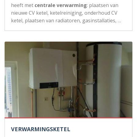
heeft met
centrale verwarming
: plaatsen van
nieuwe CV ketel, ketelreiniging, onderhoud CV
ketel, plaatsen van radiatoren, gasinstallaties, …
VERWARMINGSKETEL