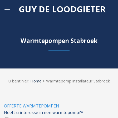
Skip
GUY DE LOODGIETER
to
content
Warmtepompen Stabroek
U bent hier:
Home
> Warmtepomp installateur Stabroek
OFFERTE WARMTEPOMPEN
Heeft u interesse in een warmtepomp?*