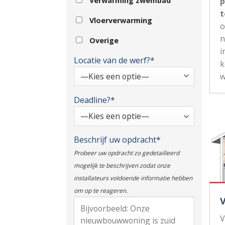
p
Verwarming zwembad
t
Vloerverwarming
n
Overige
i
Locatie van de werf?*
k
w
Deadline?*
Beschrijf uw opdracht*
Probeer uw opdracht zo gedetailleerd
mogelijk te beschrijven zodat onze
installateurs voldoende informatie hebben
om op te reageren.
V