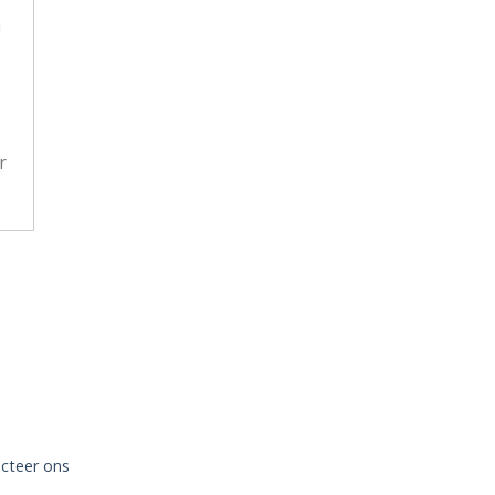
n
r
cteer ons