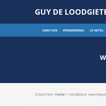
Skip
to
GUY DE LOODGIET
content
SANITAIR
VERWARMING
CV KETEL
W
U bent hier:
Home
> Installateur warmtep