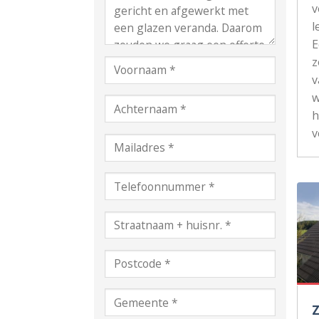
v
l
z
v
w
h
v