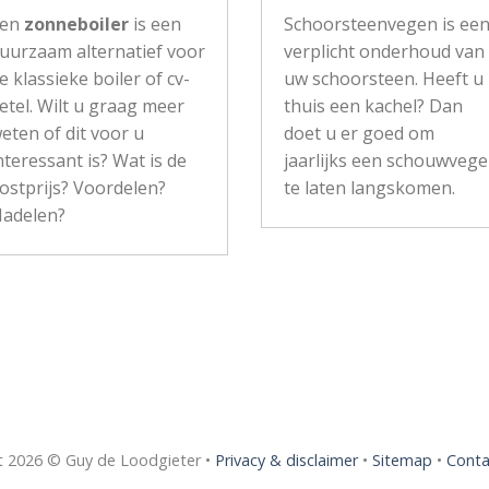
Een
zonneboiler
is een
Schoorsteenvegen is ee
uurzaam alternatief voor
verplicht onderhoud van
e klassieke boiler of cv-
uw schoorsteen. Heeft u
etel. Wilt u graag meer
thuis een kachel? Dan
eten of dit voor u
doet u er goed om
nteressant is? Wat is de
jaarlijks een schouwvege
ostprijs? Voordelen?
te laten langskomen.
adelen?
t 2026 © Guy de Loodgieter •
Privacy & disclaimer
•
Sitemap
•
Conta