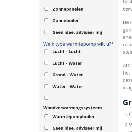
bes
ter
Zonnepanelen
Zonneboiler
De 
geb
Geen idee, adviseer mij
ene
Welk type warmtepomp wilt u?*
naar
Lucht - Lucht
ste
Lucht - Water
Afha
het 
Grond - Water
dez
Water - Water
vra
Gr
Wandverwarmingssysteem
C
Warmtepompboiler
W
Geen idee, adviseer mij
u