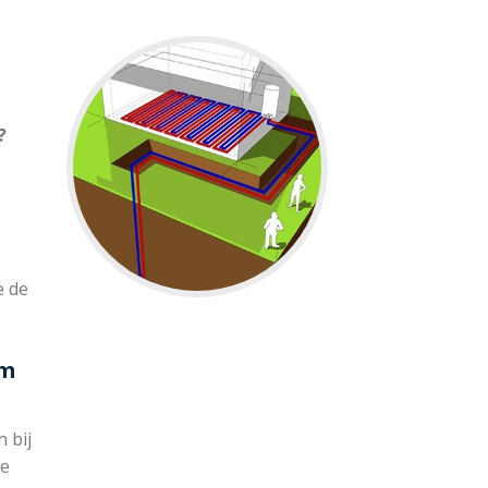
?
e de
em
 bij
de