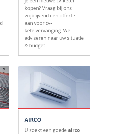
je een nieuwe cv-ketel
kopen? Vraag bij ons
vrijblijvend een offerte
ud
aan voor cv-
ketelvervanging. We
adviseren naar uw situatie
& budget.
AIRCO
n
U zoekt een goede
airco