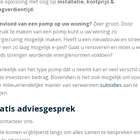
te oplossing met oog op
installatie, kostprijs &
ugverdientijd.
invloed van een pomp op uw woning?
Zeer groot. Door
ruik te maken van een pomp kunt u uw woning zo
rgiezuinig mogelijk maken. Heeft u een nieuwbouw en stree
 een zo laag mogelijk e-peil? Gaat u renoveren en moet u e
eds strenger wordende energienormen voldoen?
nkelijk van het type pomp dat u neemt kan er veel verschil 
te investeren bedrag. Bovendien is het ook mogelijk om voo
e milieuvriendelijke manier van verwarmen
subsidies
aan te
gen.
atis adviesgesprek
ontacteer ons.
e komen vrijblijvend langs om alles samen te bespreken e
 te adviseren.