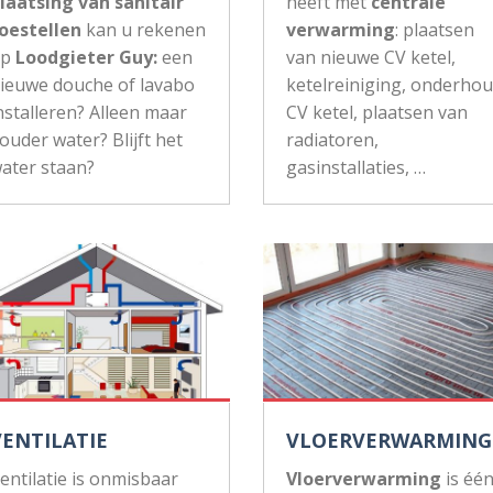
laatsing van sanitair
heeft met
centrale
oestellen
kan u rekenen
verwarming
: plaatsen
op
Loodgieter Guy:
een
van nieuwe CV ketel,
ieuwe douche of lavabo
ketelreiniging, onderho
nstalleren? Alleen maar
CV ketel, plaatsen van
ouder water? Blijft het
radiatoren,
ater staan?
gasinstallaties, …
VENTILATIE
VLOERVERWARMING
entilatie is onmisbaar
Vloerverwarming
is éé