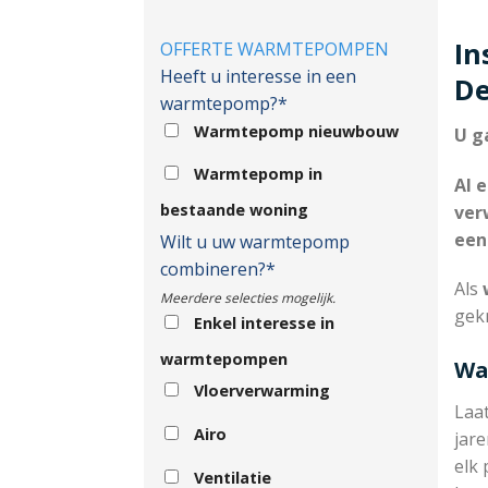
In
OFFERTE WARMTEPOMPEN
Heeft u interesse in een
De
warmtepomp?*
Warmtepomp nieuwbouw
U g
Warmtepomp in
Al 
bestaande woning
ver
een
Wilt u uw warmtepomp
combineren?*
Als
w
Meerdere selecties mogelijk.
gekn
Enkel interesse in
warmtepompen
Wa
Vloerverwarming
Laa
Airo
jare
elk 
Ventilatie