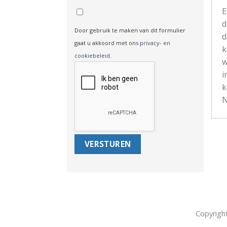
d
Door gebruik te maken van dit formulier
d
gaat u akkoord met ons
privacy- en
k
cookiebeleid
.
w
i
k
N
Copyrigh