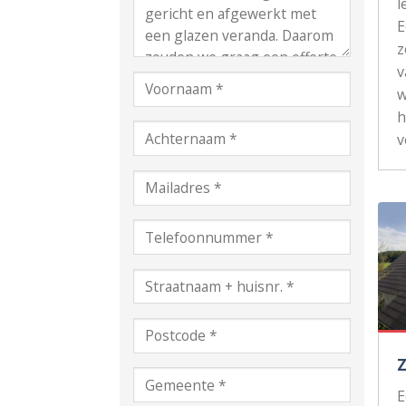
l
z
v
w
h
v