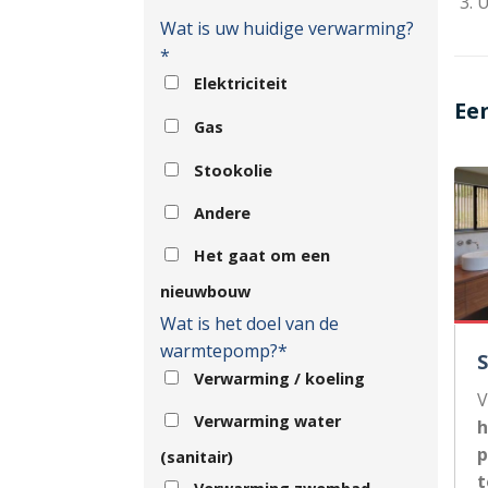
U
Wat is uw huidige verwarming?
*
Elektriciteit
Ee
Gas
Stookolie
Andere
Het gaat om een
nieuwbouw
Wat is het doel van de
warmtepomp?*
Verwarming / koeling
V
Verwarming water
h
p
(sanitair)
t