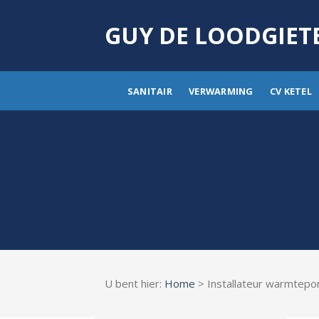
Skip
to
GUY DE LOODGIET
content
SANITAIR
VERWARMING
CV KETEL
U bent hier:
Home
> Installateur warmtepo