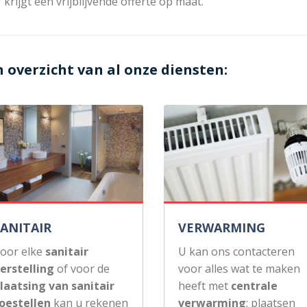
 krijgt een vrijblijvende offerte op maat.
n overzicht van al onze diensten:
SANITAIR
VERWARMING
oor elke
sanitair
U kan ons contacteren
erstelling
of voor de
voor alles wat te maken
laatsing van sanitair
heeft met
centrale
oestellen
kan u rekenen
verwarming
: plaatsen