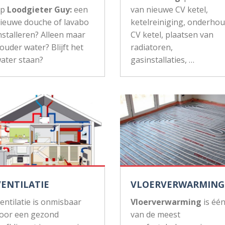
op
Loodgieter Guy:
een
van nieuwe CV ketel,
ieuwe douche of lavabo
ketelreiniging, onderho
nstalleren? Alleen maar
CV ketel, plaatsen van
ouder water? Blijft het
radiatoren,
ater staan?
gasinstallaties, …
VENTILATIE
VLOERVERWARMING
entilatie is onmisbaar
Vloerverwarming
is éé
oor een gezond
van de meest