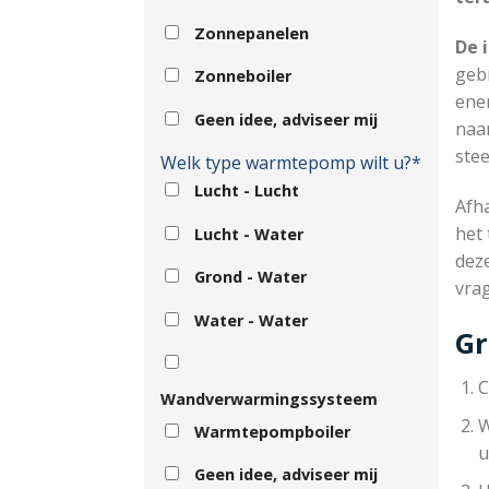
Zonnepanelen
De 
geb
Zonneboiler
ene
Geen idee, adviseer mij
naar
ste
Welk type warmtepomp wilt u?*
Lucht - Lucht
Afha
het 
Lucht - Water
dez
Grond - Water
vra
Water - Water
Gr
C
Wandverwarmingssysteem
W
Warmtepompboiler
u
Geen idee, adviseer mij