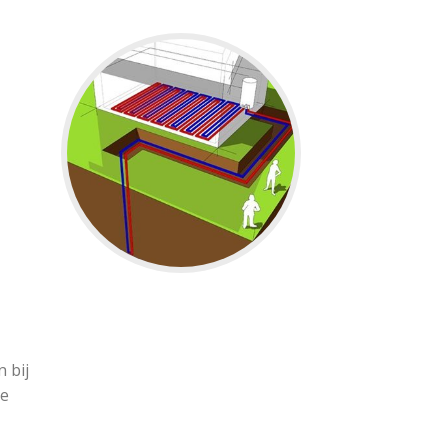
 bij
de