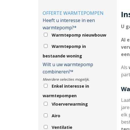
In
OFFERTE WARMTEPOMPEN
Heeft u interesse in een
U g
warmtepomp?*
Warmtepomp nieuwbouw
Al 
Warmtepomp in
ver
een
bestaande woning
Wilt u uw warmtepomp
Als
w
combineren?*
part
Meerdere selecties mogelijk.
Enkel interesse in
Wa
warmtepompen
Laa
Vloerverwarming
jare
elk 
Airo
bes
Ventilatie
ter