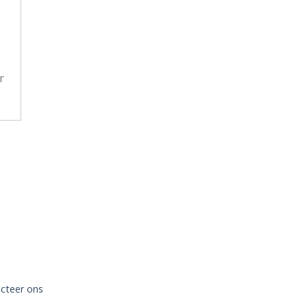
r
cteer ons