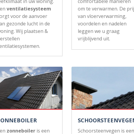
eefklimaat in uw woning.
comfortabele manieren
Een
ventilatiesysteem
om te verwarmen. De pri
orgt voor de aanvoer
van vloerverwarming,
an gezonde lucht in de
voordelen en nadelen
oning. Wij plaatsen &
leggen we u graag
erstellen
vrijblijvend uit.
entilatiesystemen.
ZONNEBOILER
SCHOORSTEENVEGE
Een
zonneboiler
is een
Schoorsteenvegen is ee