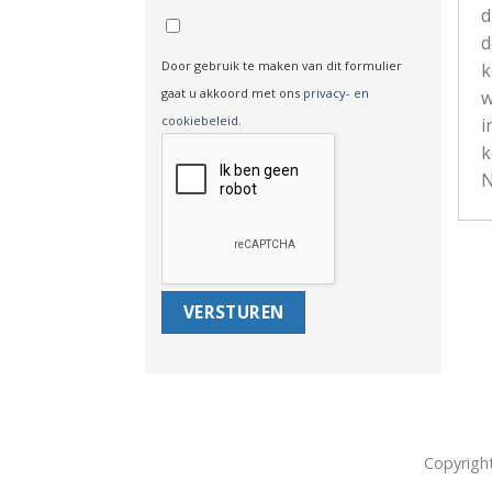
d
d
Door gebruik te maken van dit formulier
k
gaat u akkoord met ons
privacy- en
w
cookiebeleid
.
i
k
N
Copyrigh