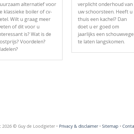
uurzaam alternatief voor
verplicht onderhoud van
e klassieke boiler of cv-
uw schoorsteen. Heeft u
etel. Wilt u graag meer
thuis een kachel? Dan
eten of dit voor u
doet u er goed om
nteressant is? Wat is de
jaarlijks een schouwvege
ostprijs? Voordelen?
te laten langskomen.
adelen?
t 2026 © Guy de Loodgieter •
Privacy & disclaimer
•
Sitemap
•
Conta