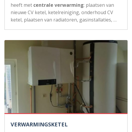
heeft met
centrale verwarming
: plaatsen van
nieuwe CV ketel, ketelreiniging, onderhoud CV
ketel, plaatsen van radiatoren, gasinstallaties, …
VERWARMINGSKETEL