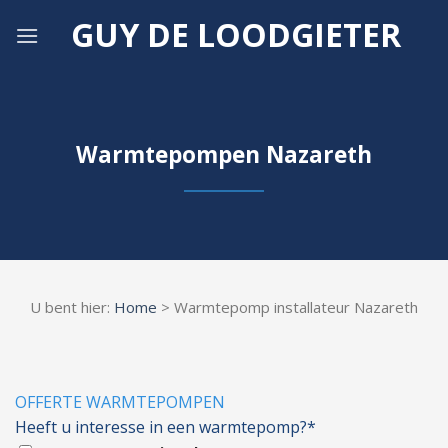
Skip
GUY DE LOODGIETER
to
content
Warmtepompen Nazareth
U bent hier:
Home
> Warmtepomp installateur Nazareth
OFFERTE WARMTEPOMPEN
Heeft u interesse in een warmtepomp?*