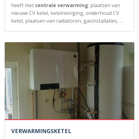
heeft met
centrale verwarming
: plaatsen van
nieuwe CV ketel, ketelreiniging, onderhoud CV
ketel, plaatsen van radiatoren, gasinstallaties, …
VERWARMINGSKETEL