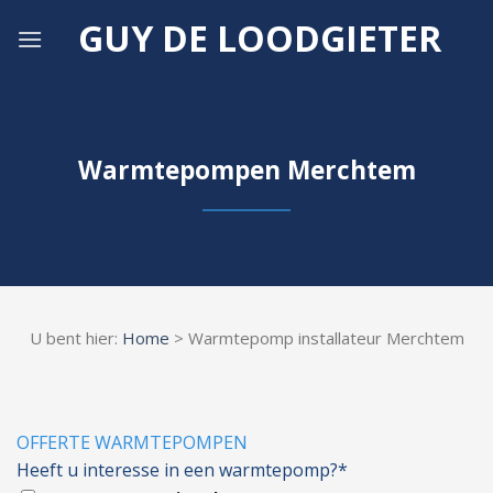
Skip
GUY DE LOODGIETER
to
content
Warmtepompen Merchtem
U bent hier:
Home
> Warmtepomp installateur Merchtem
OFFERTE WARMTEPOMPEN
Heeft u interesse in een warmtepomp?*