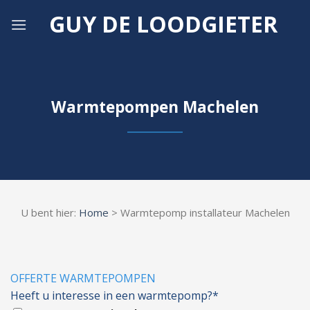
Skip
GUY DE LOODGIETER
to
content
Warmtepompen Machelen
U bent hier:
Home
> Warmtepomp installateur Machelen
OFFERTE WARMTEPOMPEN
Heeft u interesse in een warmtepomp?*