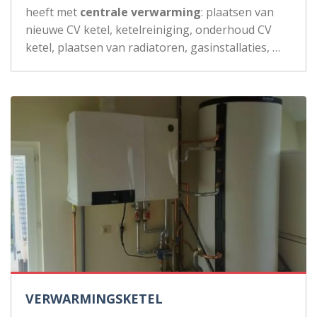
heeft met
centrale verwarming
: plaatsen van
nieuwe CV ketel, ketelreiniging, onderhoud CV
ketel, plaatsen van radiatoren, gasinstallaties, …
VERWARMINGSKETEL