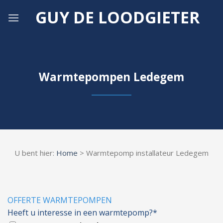
Skip
GUY DE LOODGIETER
to
content
Warmtepompen Ledegem
U bent hier:
Home
> Warmtepomp installateur Ledegem
OFFERTE WARMTEPOMPEN
Heeft u interesse in een warmtepomp?*