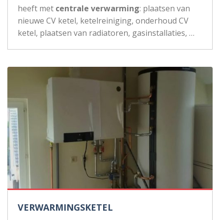
heeft met
centrale verwarming
: plaatsen van
nieuwe CV ketel, ketelreiniging, onderhoud CV
ketel, plaatsen van radiatoren, gasinstallaties, …
VERWARMINGSKETEL