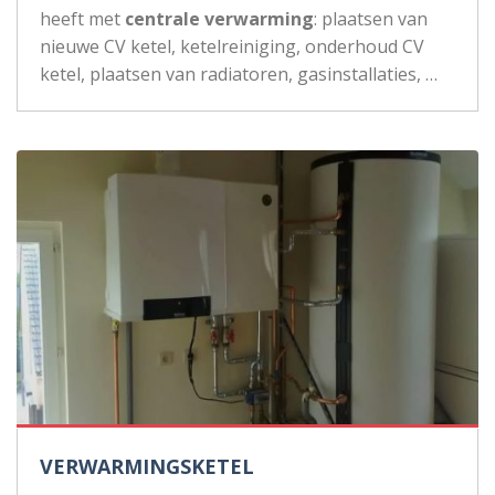
heeft met
centrale verwarming
: plaatsen van
nieuwe CV ketel, ketelreiniging, onderhoud CV
ketel, plaatsen van radiatoren, gasinstallaties, …
VERWARMINGSKETEL