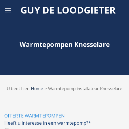
Skip
GUY DE LOODGIETER
to
content
Warmtepompen Knesselare
U bent hier:
Home
> Warmtepomp installateur Knesselare
OFFERTE WARMTEPOMPEN
Heeft u interesse in een warmtepomp?*