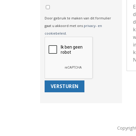
d
Door gebruik te maken van dit formulier
d
gaat u akkoord met ons
privacy- en
k
cookiebeleid
.
w
i
k
N
Copyrigh