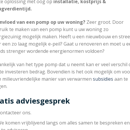
te oplossing met oog op
installatie, kostprijs &
ugverdientijd.
invloed van een pomp op uw woning?
Zeer groot. Door
ruik te maken van een pomp kunt u uw woning zo
rgiezuinig mogelijk maken. Heeft u een nieuwbouw en stree
 een zo laag mogelijk e-peil? Gaat u renoveren en moet u e
eds strenger wordende energienormen voldoen?
nkelijk van het type pomp dat u neemt kan er veel verschil 
te investeren bedrag. Bovendien is het ook mogelijk om voo
e milieuvriendelijke manier van verwarmen
subsidies
aan te
gen.
atis adviesgesprek
ontacteer ons.
e komen vrijblijvend langs om alles samen te bespreken e
 te adviseren.