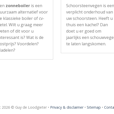
Een
zonneboiler
is een
Schoorsteenvegen is ee
uurzaam alternatief voor
verplicht onderhoud van
e klassieke boiler of cv-
uw schoorsteen. Heeft u
etel. Wilt u graag meer
thuis een kachel? Dan
eten of dit voor u
doet u er goed om
nteressant is? Wat is de
jaarlijks een schouwvege
ostprijs? Voordelen?
te laten langskomen.
adelen?
t 2026 © Guy de Loodgieter •
Privacy & disclaimer
•
Sitemap
•
Conta