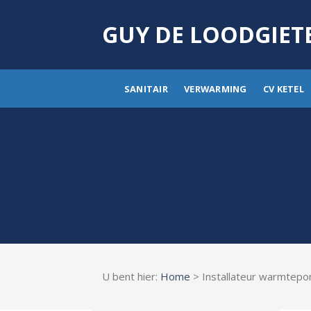
Skip
to
GUY DE LOODGIET
content
SANITAIR
VERWARMING
CV KETEL
U bent hier:
Home
> Installateur warmtep