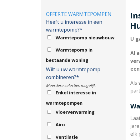
In
OFFERTE WARMTEPOMPEN
Heeft u interesse in een
Hu
warmtepomp?*
Warmtepomp nieuwbouw
U g
Warmtepomp in
Al 
bestaande woning
ver
een
Wilt u uw warmtepomp
combineren?*
Als
w
Meerdere selecties mogelijk.
part
Enkel interesse in
warmtepompen
Wa
Vloerverwarming
Laa
Airo
jare
elk 
Ventilatie