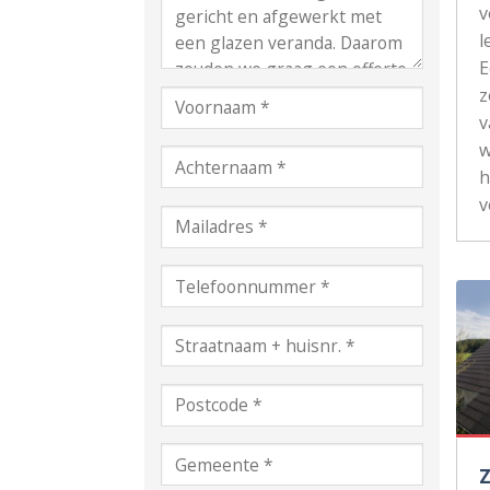
v
l
z
v
w
h
v