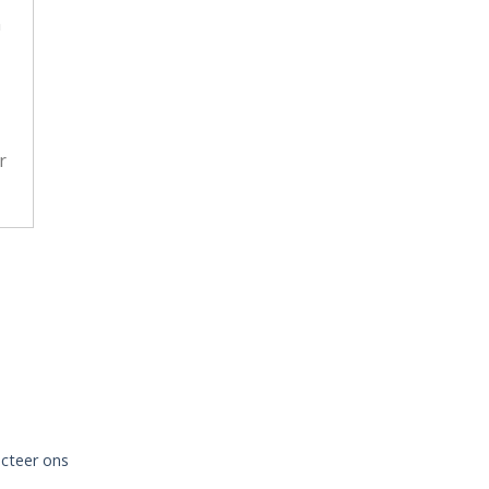
n
r
cteer ons