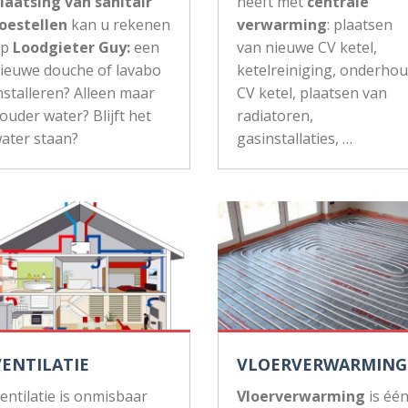
laatsing van sanitair
heeft met
centrale
oestellen
kan u rekenen
verwarming
: plaatsen
op
Loodgieter Guy:
een
van nieuwe CV ketel,
ieuwe douche of lavabo
ketelreiniging, onderho
nstalleren? Alleen maar
CV ketel, plaatsen van
ouder water? Blijft het
radiatoren,
ater staan?
gasinstallaties, …
VENTILATIE
VLOERVERWARMING
entilatie is onmisbaar
Vloerverwarming
is éé