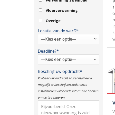
p
Verwarming zwembad
t
Vloerverwarming
n
Overige
i
Locatie van de werf?*
k
w
Deadline?*
Beschrijf uw opdracht*
Probeer uw opdracht zo gedetailleerd
mogelijk te beschrijven zodat onze
installateurs voldoende informatie hebben
om op te reageren.
V