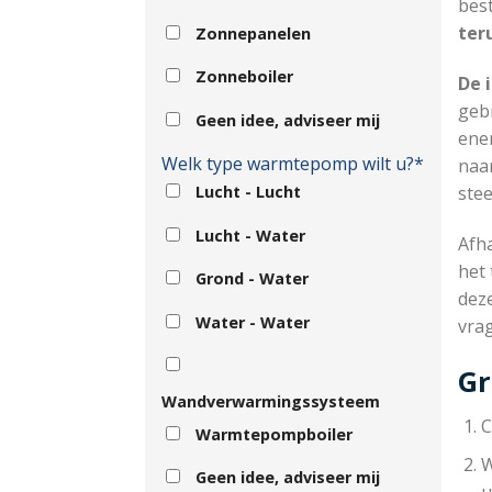
bes
ter
Zonnepanelen
Zonneboiler
De 
geb
Geen idee, adviseer mij
ene
Welk type warmtepomp wilt u?*
naar
Lucht - Lucht
ste
Lucht - Water
Afha
het 
Grond - Water
dez
Water - Water
vra
Gr
Wandverwarmingssysteem
C
Warmtepompboiler
W
Geen idee, adviseer mij
u