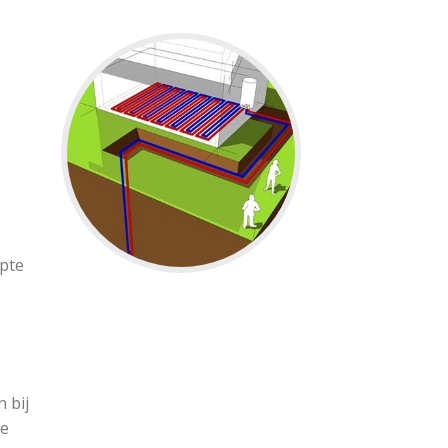
ipte
 bij
de