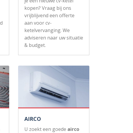
je een nieuwe cv-ketel
kopen? Vraag bij ons
vrijblijvend een offerte
ud
aan voor cv-
ketelvervanging. We
adviseren naar uw situatie
& budget.
AIRCO
n
U zoekt een goede
airco