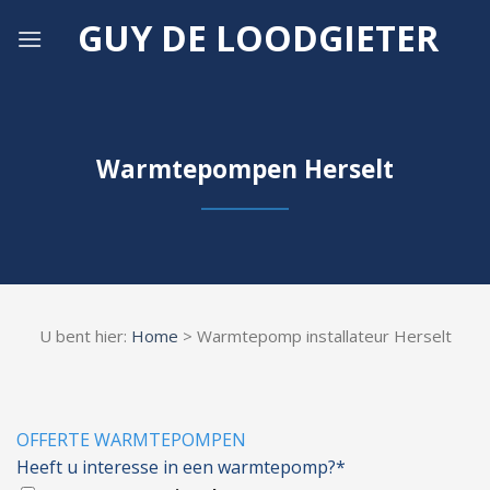
Skip
GUY DE LOODGIETER
to
content
Warmtepompen Herselt
U bent hier:
Home
> Warmtepomp installateur Herselt
OFFERTE WARMTEPOMPEN
Heeft u interesse in een warmtepomp?*