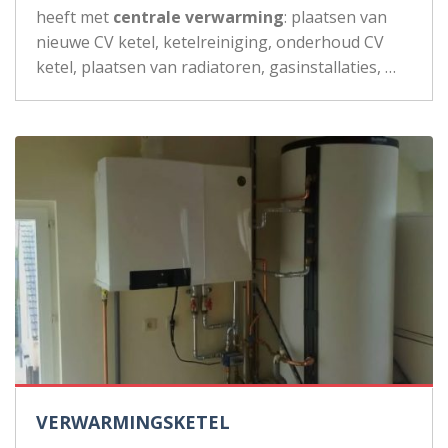
heeft met
centrale verwarming
: plaatsen van
nieuwe CV ketel, ketelreiniging, onderhoud CV
ketel, plaatsen van radiatoren, gasinstallaties, …
VERWARMINGSKETEL