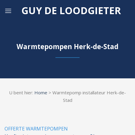
Skip
GUY DE LOODGIETER
to
content
Warmtepompen Herk-de-Stad
U bent hier:
Home
> Warmtepomp installateur Herk-de-
Stad
OFFERTE WARMTEPOMPEN