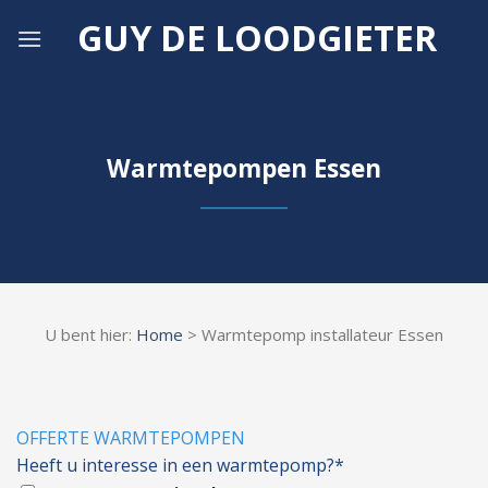
Skip
GUY DE LOODGIETER
to
content
Warmtepompen Essen
U bent hier:
Home
> Warmtepomp installateur Essen
OFFERTE WARMTEPOMPEN
Heeft u interesse in een warmtepomp?*