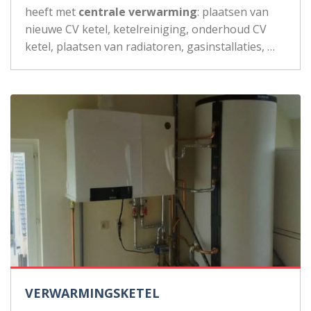
heeft met
centrale verwarming
: plaatsen van
nieuwe CV ketel, ketelreiniging, onderhoud CV
ketel, plaatsen van radiatoren, gasinstallaties, …
VERWARMINGSKETEL