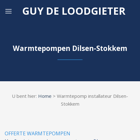
Skip
GUY DE LOODGIETER
to
content
Warmtepompen Dilsen-Stokkem
U bent hier:
Home
> Warmtepomp installateur Dilsen-
Stokkem
OFFERTE WARMTEPOMPEN