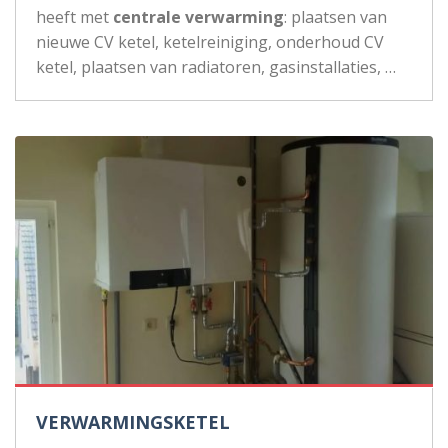
heeft met
centrale verwarming
: plaatsen van
nieuwe CV ketel, ketelreiniging, onderhoud CV
ketel, plaatsen van radiatoren, gasinstallaties, …
VERWARMINGSKETEL