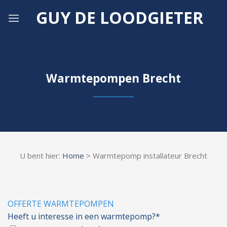
Skip
GUY DE LOODGIETER
to
content
Warmtepompen Brecht
U bent hier:
Home
> Warmtepomp installateur Brecht
OFFERTE WARMTEPOMPEN
Heeft u interesse in een warmtepomp?*