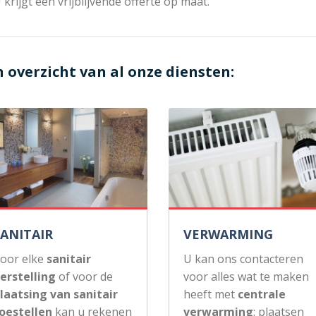
 krijgt een vrijblijvende offerte op maat.
n overzicht van al onze diensten:
SANITAIR
VERWARMING
oor elke
sanitair
U kan ons contacteren
erstelling
of voor de
voor alles wat te maken
laatsing van sanitair
heeft met
centrale
oestellen
kan u rekenen
verwarming
: plaatsen