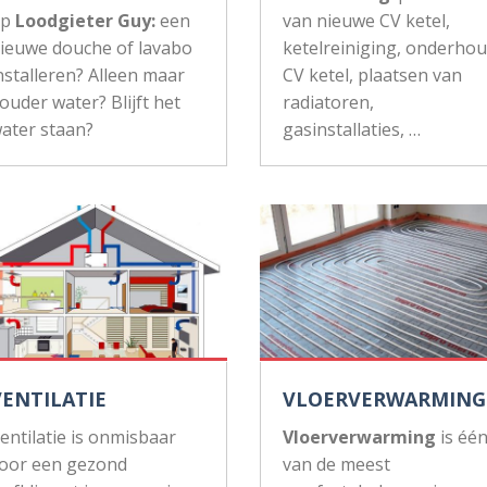
op
Loodgieter Guy:
een
van nieuwe CV ketel,
ieuwe douche of lavabo
ketelreiniging, onderho
nstalleren? Alleen maar
CV ketel, plaatsen van
ouder water? Blijft het
radiatoren,
ater staan?
gasinstallaties, …
VENTILATIE
VLOERVERWARMING
entilatie is onmisbaar
Vloerverwarming
is éé
oor een gezond
van de meest