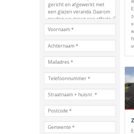
l
z
v
w
h
v