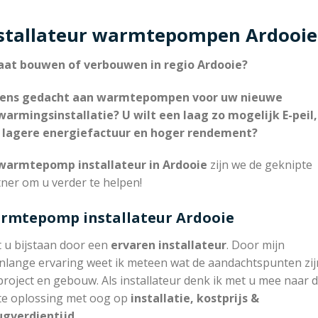
stallateur warmtepompen Ardooie
aat bouwen of verbouwen in regio Ardooie?
eens gedacht aan warmtepompen voor uw nieuwe
warmingsinstallatie? U wilt een laag zo mogelijk E-peil,
 lagere energiefactuur en hoger rendement?
armtepomp installateur in Ardooie
zijn we de geknipte
ner om u verder te helpen!
rmtepomp installateur Ardooie
t u bijstaan door een
ervaren installateur
. Door mijn
nlange ervaring weet ik meteen wat de aandachtspunten zijn
project en gebouw. Als installateur denk ik met u mee naar 
te oplossing met oog op
installatie, kostprijs &
ugverdientijd.