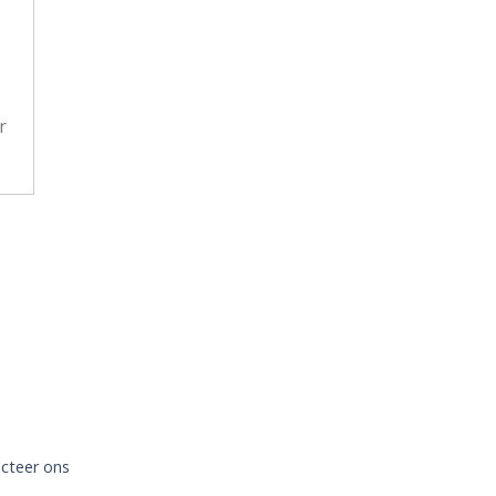
r
cteer ons