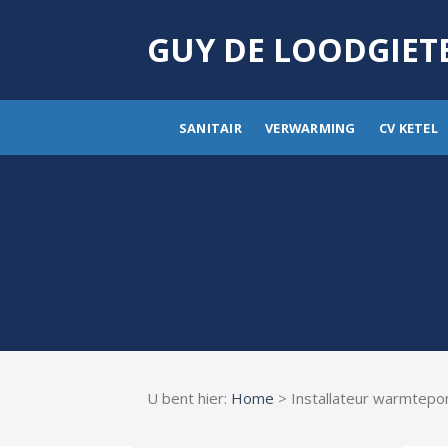
Skip
to
GUY DE LOODGIET
content
SANITAIR
VERWARMING
CV KETEL
U bent hier:
Home
> Installateur warmtep