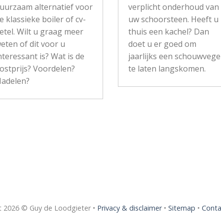
uurzaam alternatief voor
verplicht onderhoud van
e klassieke boiler of cv-
uw schoorsteen. Heeft u
etel. Wilt u graag meer
thuis een kachel? Dan
eten of dit voor u
doet u er goed om
nteressant is? Wat is de
jaarlijks een schouwvege
ostprijs? Voordelen?
te laten langskomen.
adelen?
t 2026 © Guy de Loodgieter •
Privacy & disclaimer
•
Sitemap
•
Conta