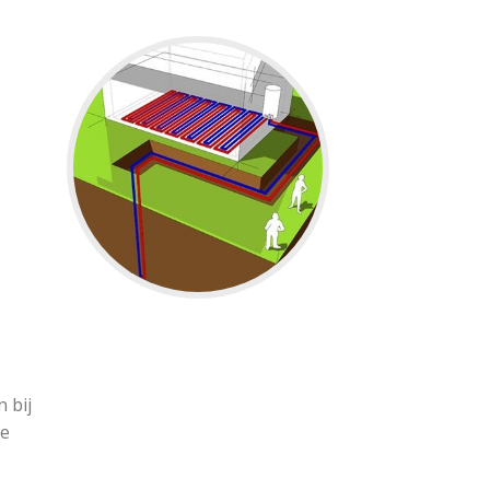
 bij
de