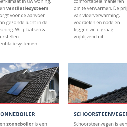
eefklimaat in uw woning.
comfortabele manieren
Een
ventilatiesysteem
om te verwarmen. De pri
orgt voor de aanvoer
van vloerverwarming,
an gezonde lucht in de
voordelen en nadelen
oning. Wij plaatsen &
leggen we u graag
erstellen
vrijblijvend uit.
entilatiesystemen.
ZONNEBOILER
SCHOORSTEENVEGE
Een
zonneboiler
is een
Schoorsteenvegen is ee