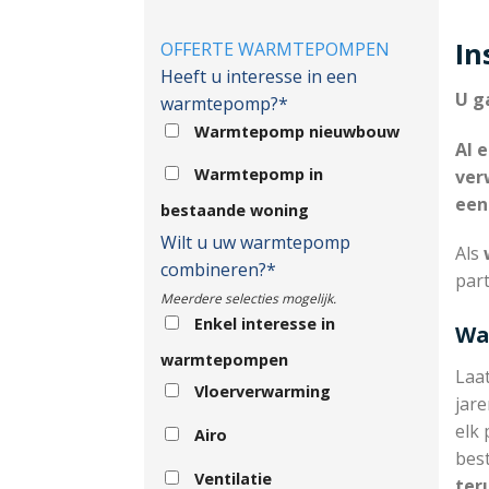
In
OFFERTE WARMTEPOMPEN
Heeft u interesse in een
U g
warmtepomp?*
Warmtepomp nieuwbouw
Al 
Warmtepomp in
ver
een
bestaande woning
Wilt u uw warmtepomp
Als
w
combineren?*
part
Meerdere selecties mogelijk.
Enkel interesse in
Wa
warmtepompen
Laa
Vloerverwarming
jare
elk 
Airo
bes
Ventilatie
ter