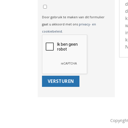
d
d
Door gebruik te maken van dit formulier
k
gaat u akkoord met ons
privacy- en
w
cookiebeleid
.
i
k
N
Copyrigh