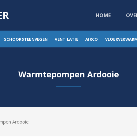
ER
HOME
OVE
SCHOORSTEENVEGEN
VENTILATIE
AIRCO
VLOERVERWAR
Warmtepompen Ardooie
ompen Ardooie