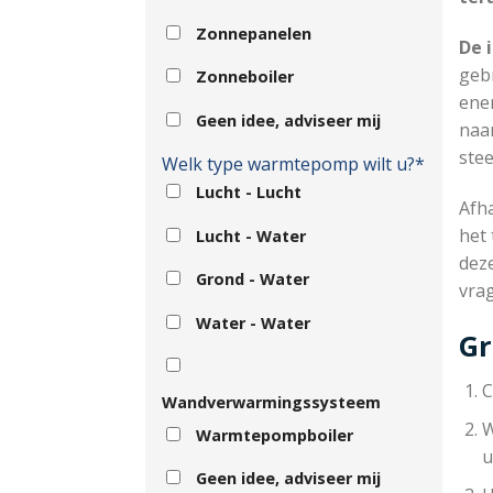
Zonnepanelen
De 
geb
Zonneboiler
ene
Geen idee, adviseer mij
naar
ste
Welk type warmtepomp wilt u?*
Lucht - Lucht
Afha
het 
Lucht - Water
dez
Grond - Water
vra
Water - Water
Gr
C
Wandverwarmingssysteem
W
Warmtepompboiler
u
Geen idee, adviseer mij