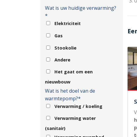
U
Wat is uw huidige verwarming?
*
Elektriciteit
Ee
Gas
Stookolie
Andere
Het gaat om een
nieuwbouw
Wat is het doel van de
warmtepomp?*
Verwarming / koeling
V
Verwarming water
h
p
(sanitair)
t