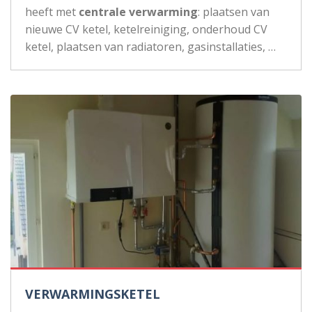
heeft met
centrale verwarming
: plaatsen van
nieuwe CV ketel, ketelreiniging, onderhoud CV
ketel, plaatsen van radiatoren, gasinstallaties, …
VERWARMINGSKETEL