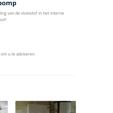
epomp
ng van de vloeistof in het interne
uur!
 om u te adviseren.