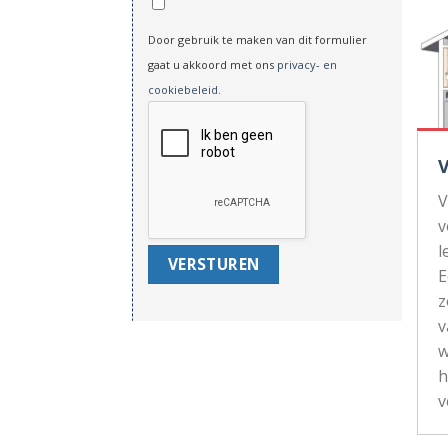
Door gebruik te maken van dit formulier
gaat u akkoord met ons
privacy- en
cookiebeleid
.
V
v
l
z
v
w
h
v