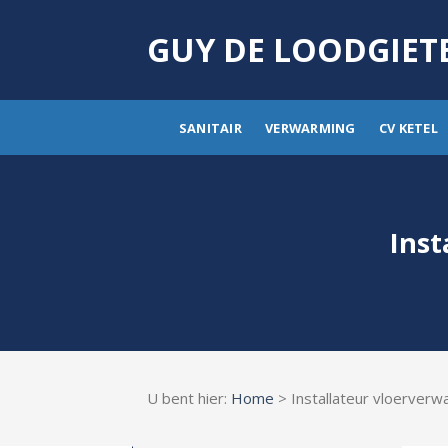
Skip
to
GUY DE LOODGIET
content
SANITAIR
VERWARMING
CV KETEL
Inst
U bent hier:
Home
> Installateur vloerver