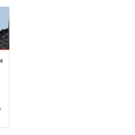
N
n
r