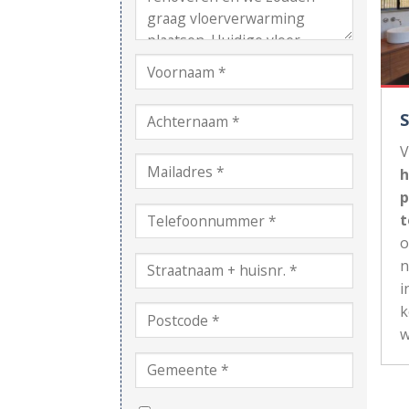
V
h
p
t
n
i
k
w