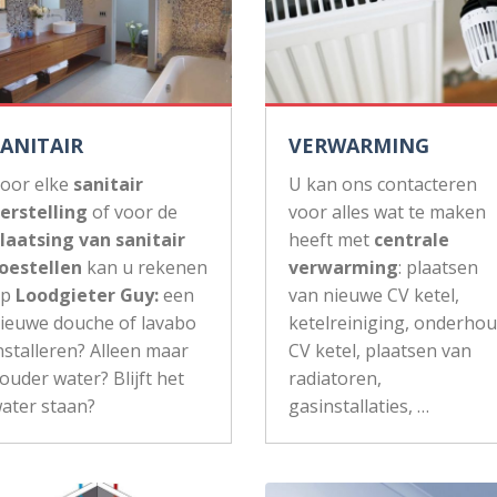
SANITAIR
VERWARMING
oor elke
sanitair
U kan ons contacteren
erstelling
of voor de
voor alles wat te maken
laatsing van sanitair
heeft met
centrale
oestellen
kan u rekenen
verwarming
: plaatsen
op
Loodgieter Guy:
een
van nieuwe CV ketel,
ieuwe douche of lavabo
ketelreiniging, onderho
nstalleren? Alleen maar
CV ketel, plaatsen van
ouder water? Blijft het
radiatoren,
ater staan?
gasinstallaties, …