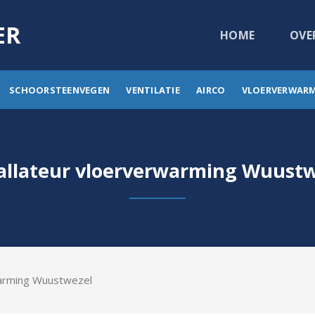
ER
HOME
OVE
SCHOORSTEENVEGEN
VENTILATIE
AIRCO
VLOERVERWAR
allateur vloerverwarming Wuust
warming Wuustwezel