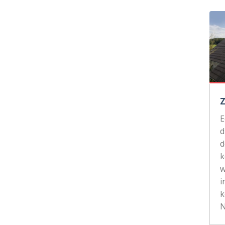
d
d
k
w
i
k
N