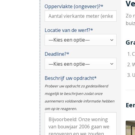
Ve
Oppervlakte (ongeveer)?*
Zo r
bui
Locatie van de werf?*
Gr
Deadline?*
C
W
U
Beschrijf uw opdracht*
Probeer uw opdracht zo gedetailleerd
mogelijk te beschrijven zodat onze
aannemers voldoende informatie hebben
Ee
om op te reageren.