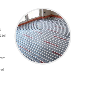
d
ezen
 om
ral