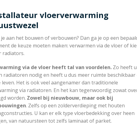
stallateur vloerverwarming
uustwezel
 je aan het bouwen of verbouwen? Dan ga je op een bepaal
ent de keuze moeten maken: verwarmen via de vloer of ki
 radiators.
warming via de vloer heeft tal van voordelen.
Zo heeft u
n radiatoren nodig en heeft u dus meer ruimte beschikbaar
e leven. Het is ook veel aangenamer dan traditionele
warming via radiatoren. En het kan tegenwoordig zowat ove
egd worden.
Zowel bij nieuwbouw, maar ook bij
bouwingen
. Zelfs op een zolderverdieping met houten
gconstructies. U kan er elk type vloerbedekking over heen
en, van natuursteen tot zelfs laminaat of parket.