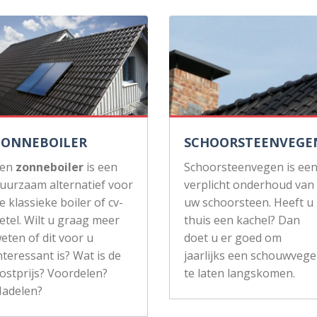
ZONNEBOILER
SCHOORSTEENVEGE
Een
zonneboiler
is een
Schoorsteenvegen is ee
uurzaam alternatief voor
verplicht onderhoud van
e klassieke boiler of cv-
uw schoorsteen. Heeft u
etel. Wilt u graag meer
thuis een kachel? Dan
eten of dit voor u
doet u er goed om
nteressant is? Wat is de
jaarlijks een schouwvege
ostprijs? Voordelen?
te laten langskomen.
adelen?