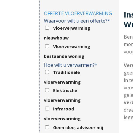
In
OFFERTE VLOERVERWARMING
Waarvoor wilt u een offerte?*
W
Vloerverwarming
Ben
nieuwbouw
mom
Vloerverwarming
voor
bestaande woning
Hoe wilt u verwarmen?*
Ver
Traditionele
gee
in t
vloerverwarming
ver
Elektrische
gel
vloerverwarming
ver
Infrarood
draa
legg
vloerverwarming
Geen idee, adviseer mij