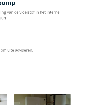
epomp
ng van de vloeistof in het interne
uur!
 om u te adviseren.