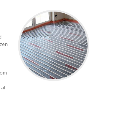
d
ezen
 om
ral