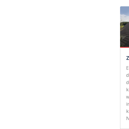
d
d
k
w
i
k
N