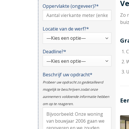
Ve
Oppervlakte (ongeveer)?*
Zo r
bui
Locatie van de werf?*
Gr
Deadline?*
C
W
U
Beschrijf uw opdracht*
Probeer uw opdracht zo gedetailleerd
mogelijk te beschrijven zodat onze
aannemers voldoende informatie hebben
Ee
om op te reageren.