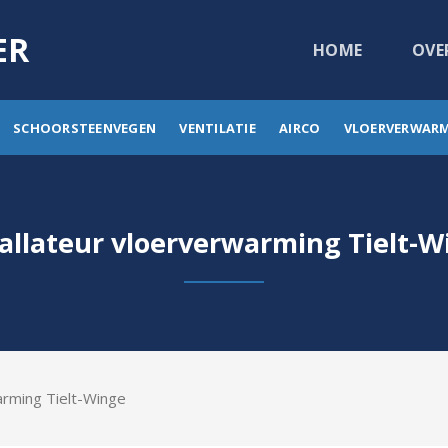
ER
HOME
OVE
SCHOORSTEENVEGEN
VENTILATIE
AIRCO
VLOERVERWAR
tallateur vloerverwarming Tielt-W
arming Tielt-Winge