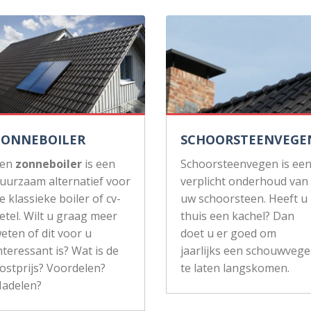
ZONNEBOILER
SCHOORSTEENVEGE
Een
zonneboiler
is een
Schoorsteenvegen is ee
uurzaam alternatief voor
verplicht onderhoud van
e klassieke boiler of cv-
uw schoorsteen. Heeft u
etel. Wilt u graag meer
thuis een kachel? Dan
eten of dit voor u
doet u er goed om
nteressant is? Wat is de
jaarlijks een schouwvege
ostprijs? Voordelen?
te laten langskomen.
adelen?