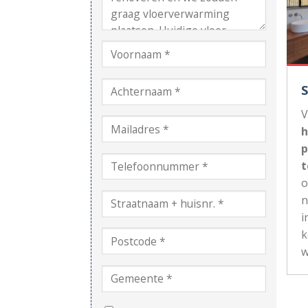
V
h
p
t
n
i
k
w