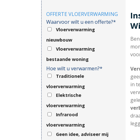
In
OFFERTE VLOERVERWARMING
Waarvoor wilt u een offerte?*
W
Vloerverwarming
Ben
nieuwbouw
mom
Vloerverwarming
voor
bestaande woning
Hoe wilt u verwarmen?*
Ver
Traditionele
gee
in t
vloerverwarming
ver
Elektrische
gel
vloerverwarming
ver
Infrarood
draa
legg
vloerverwarming
Geen idee, adviseer mij