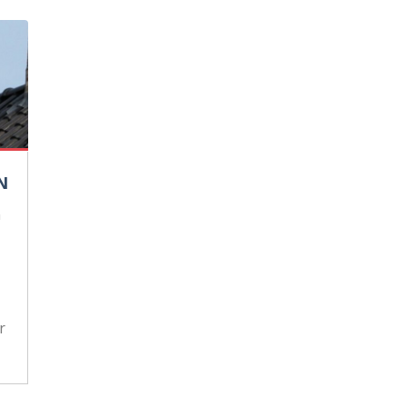
N
n
r