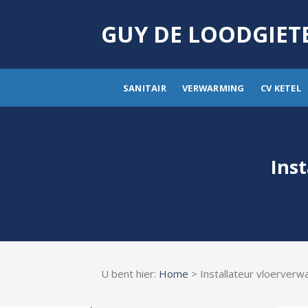
Skip
to
GUY DE LOODGIET
content
SANITAIR
VERWARMING
CV KETEL
Ins
U bent hier:
Home
> Installateur vloerverw