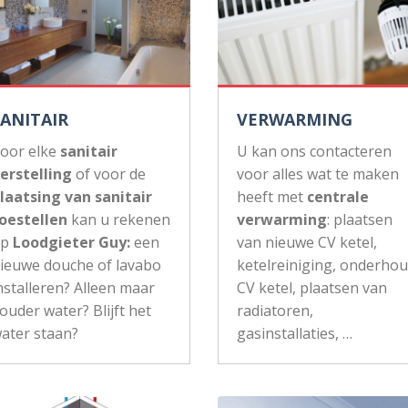
SANITAIR
VERWARMING
oor elke
sanitair
U kan ons contacteren
erstelling
of voor de
voor alles wat te maken
laatsing van sanitair
heeft met
centrale
oestellen
kan u rekenen
verwarming
: plaatsen
op
Loodgieter Guy:
een
van nieuwe CV ketel,
ieuwe douche of lavabo
ketelreiniging, onderho
nstalleren? Alleen maar
CV ketel, plaatsen van
ouder water? Blijft het
radiatoren,
ater staan?
gasinstallaties, …