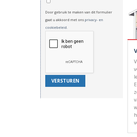
Door gebruik te maken van dit formulier
gaat u akkoord met ons
privacy- en
cookiebeleid
.
V
v
l
z
v
w
h
v