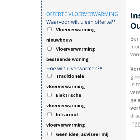
In
OFFERTE VLOERVERWARMING
Waarvoor wilt u een offerte?*
O
Vloerverwarming
Ben
nieuwbouw
mom
Vloerverwarming
voor
bestaande woning
Hoe wilt u verwarmen?*
Ver
Traditionele
gee
in t
vloerverwarming
ver
Elektrische
gel
vloerverwarming
ver
Infrarood
draa
legg
vloerverwarming
Geen idee, adviseer mij