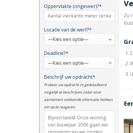
Ve
Oppervlakte (ongeveer)?*
Zo r
bui
Locatie van de werf?*
Gr
Deadline?*
C
W
U
Beschrijf uw opdracht*
Probeer uw opdracht zo gedetailleerd
mogelijk te beschrijven zodat onze
aannemers voldoende informatie hebben
Ee
om op te reageren.