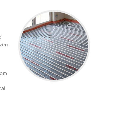
d
ezen
 om
ral