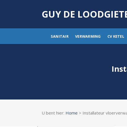
Skip
to
GUY DE LOODGIET
content
SANITAIR
VERWARMING
CV KETEL
Ins
U bent hier:
Home
> Installateur vloerver