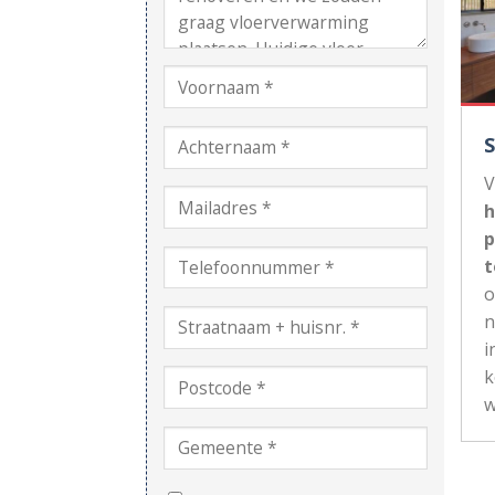
V
h
p
t
n
i
k
w