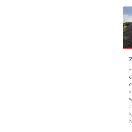
d
d
k
w
i
k
N