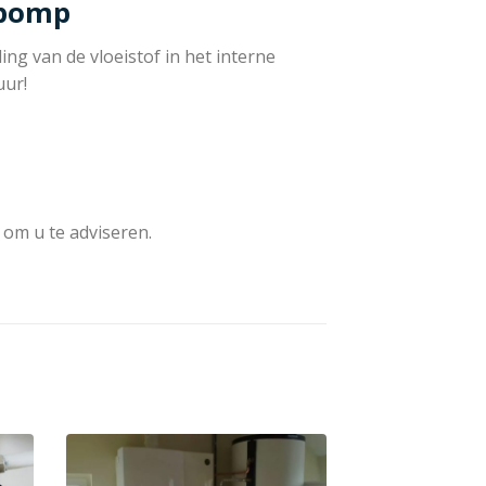
epomp
ng van de vloeistof in het interne
uur!
 om u te adviseren.