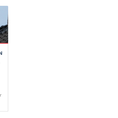
N
n
r