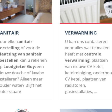
SANITAIR
VERWARMING
oor elke
sanitair
U kan ons contacteren
erstelling
of voor de
voor alles wat te maken
laatsing van sanitair
heeft met
centrale
oestellen
kan u rekenen
verwarming
: plaatsen
op
Loodgieter Guy:
een
van nieuwe CV ketel,
ieuwe douche of lavabo
ketelreiniging, onderho
nstalleren? Alleen maar
CV ketel, plaatsen van
ouder water? Blijft het
radiatoren,
ater staan?
gasinstallaties, …