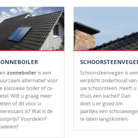
ZONNEBOILER
SCHOORSTEENVEGE
Een
zonneboiler
is een
Schoorsteenvegen is ee
uurzaam alternatief voor
verplicht onderhoud van
e klassieke boiler of cv-
uw schoorsteen. Heeft u
etel. Wilt u graag meer
thuis een kachel? Dan
eten of dit voor u
doet u er goed om
nteressant is? Wat is de
jaarlijks een schouwvege
ostprijs? Voordelen?
te laten langskomen.
adelen?