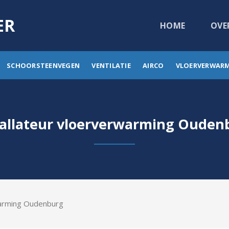
ER
HOME
OVE
SCHOORSTEENVEGEN
VENTILATIE
AIRCO
VLOERVERWAR
tallateur vloerverwarming Ouden
warming Oudenburg