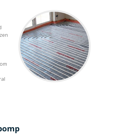
d
ezen
 om
ral
epomp