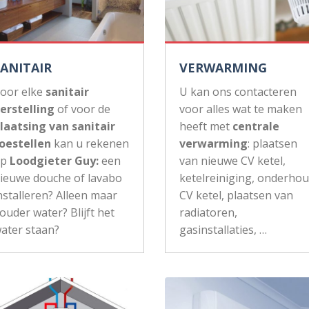
SANITAIR
VERWARMING
oor elke
sanitair
U kan ons contacteren
erstelling
of voor de
voor alles wat te maken
laatsing van sanitair
heeft met
centrale
oestellen
kan u rekenen
verwarming
: plaatsen
op
Loodgieter Guy:
een
van nieuwe CV ketel,
ieuwe douche of lavabo
ketelreiniging, onderho
nstalleren? Alleen maar
CV ketel, plaatsen van
ouder water? Blijft het
radiatoren,
ater staan?
gasinstallaties, …