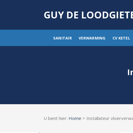
Skip
to
GUY DE LOODGIET
content
SANITAIR
VERWARMING
CV KETEL
I
U bent hier:
Home
> Installateur vloerverw