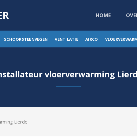
ER
HOME
OVE
SCHOORSTEENVEGEN
VENTILATIE
AIRCO
VLOERVERWAR
nstallateur vloerverwarming Lier
arming Lierde