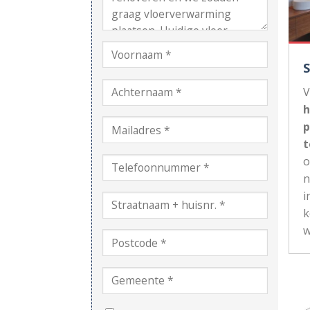
V
h
p
t
n
i
k
w