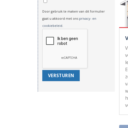
Door gebruik te maken van dit formulier
gaat u akkoord met ons
privacy- en
cookiebeleid
.
V
v
l
z
v
w
h
v