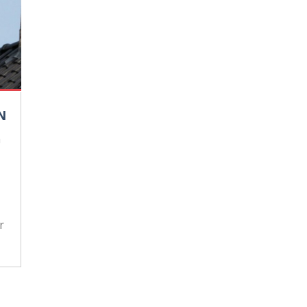
N
n
r