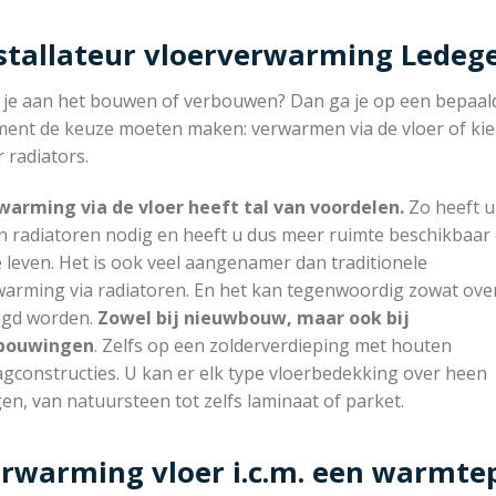
stallateur vloerverwarming Lede
 je aan het bouwen of verbouwen? Dan ga je op een bepaal
ent de keuze moeten maken: verwarmen via de vloer of ki
 radiators.
warming via de vloer heeft tal van voordelen.
Zo heeft u
n radiatoren nodig en heeft u dus meer ruimte beschikbaar
e leven. Het is ook veel aangenamer dan traditionele
warming via radiatoren. En het kan tegenwoordig zowat ove
egd worden.
Zowel bij nieuwbouw, maar ook bij
bouwingen
. Zelfs op een zolderverdieping met houten
gconstructies. U kan er elk type vloerbedekking over heen
en, van natuursteen tot zelfs laminaat of parket.
rwarming vloer i.c.m. een warmt