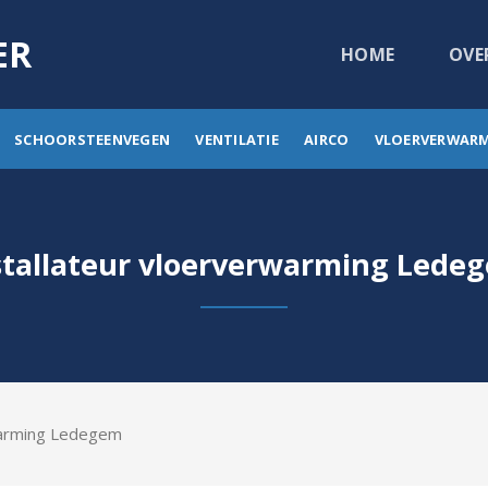
ER
HOME
OVE
SCHOORSTEENVEGEN
VENTILATIE
AIRCO
VLOERVERWAR
stallateur vloerverwarming Lede
warming Ledegem