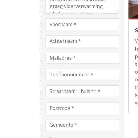
V
h
p
t
n
i
k
w