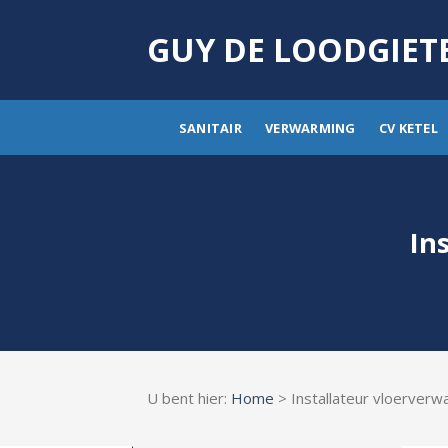
Skip
to
GUY DE LOODGIET
content
SANITAIR
VERWARMING
CV KETEL
In
U bent hier:
Home
> Installateur vloerver