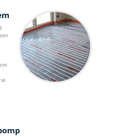
gem
d
ezen
 om
ral
epomp