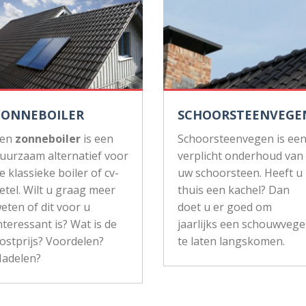
ZONNEBOILER
SCHOORSTEENVEGE
Een
zonneboiler
is een
Schoorsteenvegen is ee
uurzaam alternatief voor
verplicht onderhoud van
e klassieke boiler of cv-
uw schoorsteen. Heeft u
etel. Wilt u graag meer
thuis een kachel? Dan
eten of dit voor u
doet u er goed om
nteressant is? Wat is de
jaarlijks een schouwvege
ostprijs? Voordelen?
te laten langskomen.
adelen?