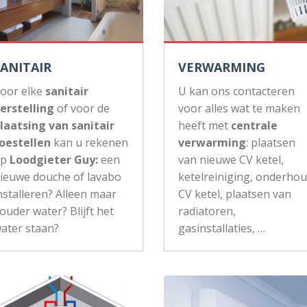
SANITAIR
VERWARMING
oor elke
sanitair
U kan ons contacteren
erstelling
of voor de
voor alles wat te maken
laatsing van sanitair
heeft met
centrale
oestellen
kan u rekenen
verwarming
: plaatsen
op
Loodgieter Guy:
een
van nieuwe CV ketel,
ieuwe douche of lavabo
ketelreiniging, onderho
nstalleren? Alleen maar
CV ketel, plaatsen van
ouder water? Blijft het
radiatoren,
ater staan?
gasinstallaties, …