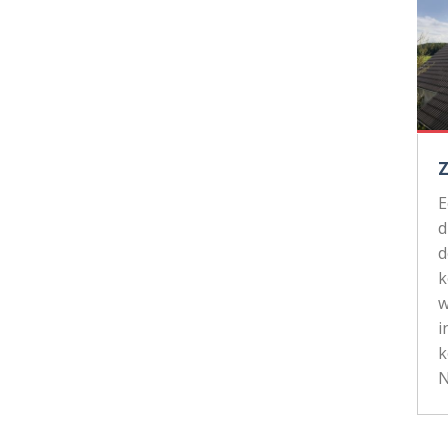
d
d
k
w
i
k
N