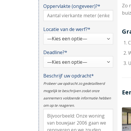
Zo r
Oppervlakte (ongeveer)?*
bui
Locatie van de werf?*
Gr
C
Deadline?*
W
U
Beschrijf uw opdracht*
Probeer uw opdracht zo gedetailleerd
Ee
mogelijk te beschrijven zodat onze
aannemers voldoende informatie hebben
om op te reageren.