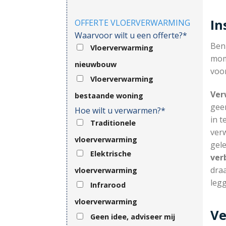
In
OFFERTE VLOERVERWARMING
Waarvoor wilt u een offerte?*
Ben
Vloerverwarming
mom
nieuwbouw
voor
Vloerverwarming
Ver
bestaande woning
gee
Hoe wilt u verwarmen?*
in t
Traditionele
ver
vloerverwarming
gel
Elektrische
ver
draa
vloerverwarming
legg
Infrarood
vloerverwarming
Ve
Geen idee, adviseer mij