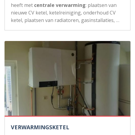
heeft met
centrale verwarming
: plaatsen van
nieuwe CV ketel, ketelreiniging, onderhoud CV
ketel, plaatsen van radiatoren, gasinstallaties, …
VERWARMINGSKETEL