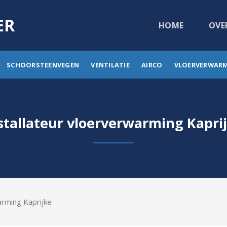
ER
HOME
OVE
SCHOORSTEENVEGEN
VENTILATIE
AIRCO
VLOERVERWAR
stallateur vloerverwarming Kapri
arming Kaprijke