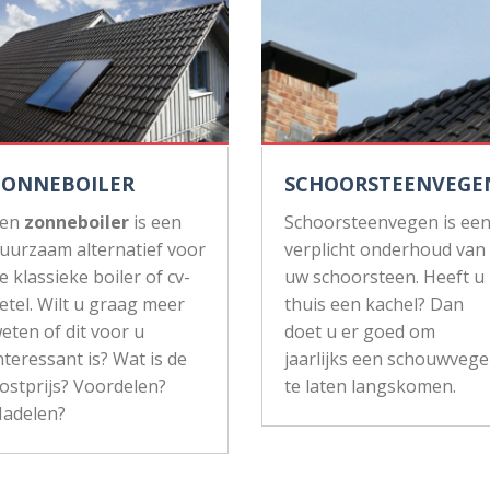
ZONNEBOILER
SCHOORSTEENVEGE
Een
zonneboiler
is een
Schoorsteenvegen is ee
uurzaam alternatief voor
verplicht onderhoud van
e klassieke boiler of cv-
uw schoorsteen. Heeft u
etel. Wilt u graag meer
thuis een kachel? Dan
eten of dit voor u
doet u er goed om
nteressant is? Wat is de
jaarlijks een schouwvege
ostprijs? Voordelen?
te laten langskomen.
adelen?