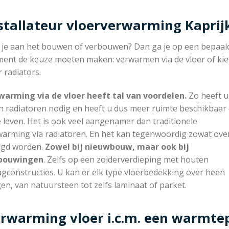
stallateur vloerverwarming Kaprij
 je aan het bouwen of verbouwen? Dan ga je op een bepaal
ent de keuze moeten maken: verwarmen via de vloer of ki
 radiators.
warming via de vloer heeft tal van voordelen.
Zo heeft u
n radiatoren nodig en heeft u dus meer ruimte beschikbaar
e leven. Het is ook veel aangenamer dan traditionele
warming via radiatoren. En het kan tegenwoordig zowat ove
egd worden.
Zowel bij nieuwbouw, maar ook bij
bouwingen
. Zelfs op een zolderverdieping met houten
gconstructies. U kan er elk type vloerbedekking over heen
en, van natuursteen tot zelfs laminaat of parket.
rwarming vloer i.c.m. een warmt