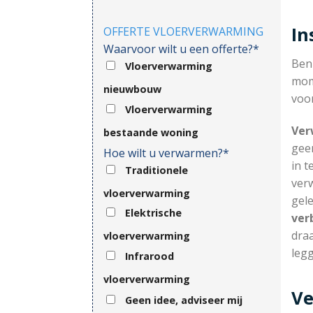
In
OFFERTE VLOERVERWARMING
Waarvoor wilt u een offerte?*
Ben
Vloerverwarming
mom
nieuwbouw
voor
Vloerverwarming
Ver
bestaande woning
gee
Hoe wilt u verwarmen?*
in t
Traditionele
ver
vloerverwarming
gel
Elektrische
ver
draa
vloerverwarming
legg
Infrarood
vloerverwarming
Ve
Geen idee, adviseer mij