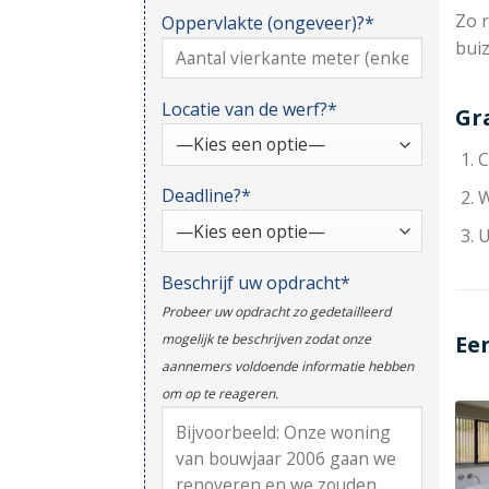
Zo r
Oppervlakte (ongeveer)?*
bui
Locatie van de werf?*
Gr
C
Deadline?*
W
U
Beschrijf uw opdracht*
Probeer uw opdracht zo gedetailleerd
Ee
mogelijk te beschrijven zodat onze
aannemers voldoende informatie hebben
om op te reageren.