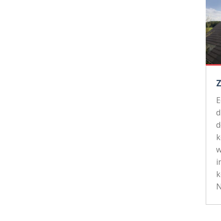
d
d
k
w
i
k
N