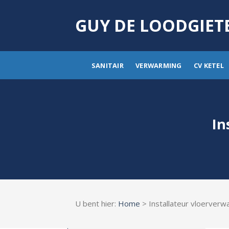
Skip
to
GUY DE LOODGIET
content
SANITAIR
VERWARMING
CV KETEL
In
U bent hier:
Home
> Installateur vloerverw