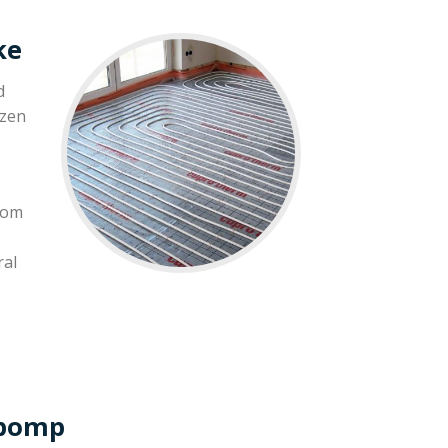
ke
d
ezen
 om
ral
epomp