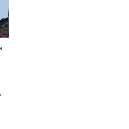
N
n
r