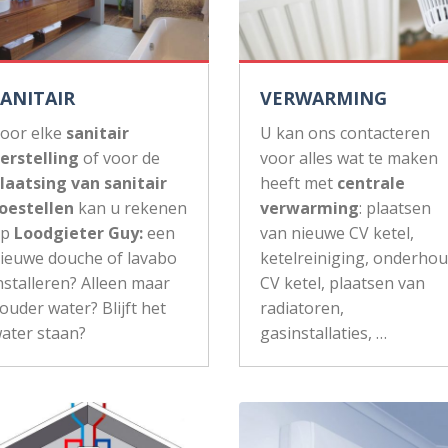
SANITAIR
VERWARMING
oor elke
sanitair
U kan ons contacteren
erstelling
of voor de
voor alles wat te maken
laatsing van sanitair
heeft met
centrale
oestellen
kan u rekenen
verwarming
: plaatsen
op
Loodgieter Guy:
een
van nieuwe CV ketel,
ieuwe douche of lavabo
ketelreiniging, onderho
nstalleren? Alleen maar
CV ketel, plaatsen van
ouder water? Blijft het
radiatoren,
ater staan?
gasinstallaties, …