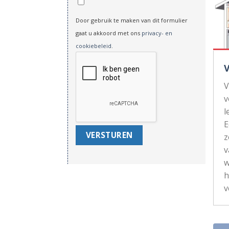
Door gebruik te maken van dit formulier
gaat u akkoord met ons
privacy- en
cookiebeleid
.
V
v
l
z
v
w
h
v