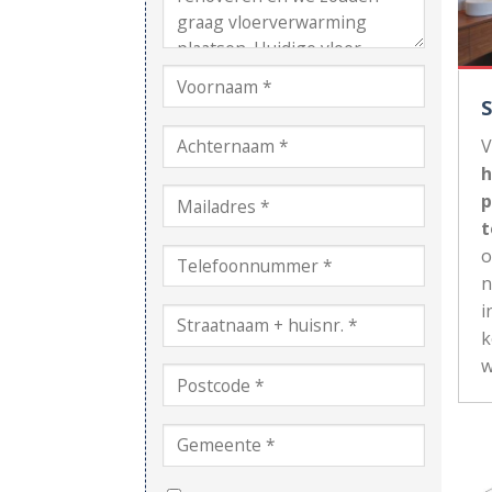
V
h
p
t
n
i
k
w