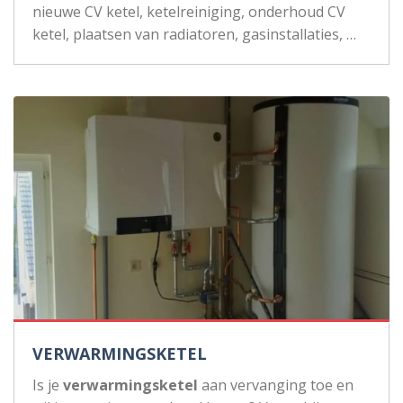
nieuwe CV ketel, ketelreiniging, onderhoud CV
ketel, plaatsen van radiatoren, gasinstallaties, …
VERWARMINGSKETEL
Is je
verwarmingsketel
aan vervanging toe en