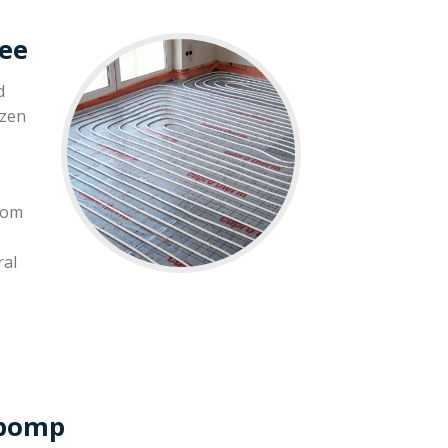
lee
d
ezen
 om
ral
epomp