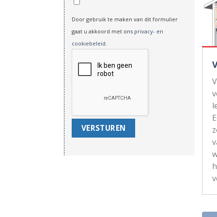
Door gebruik te maken van dit formulier
gaat u akkoord met ons
privacy- en
cookiebeleid
.
V
v
l
z
v
w
h
v