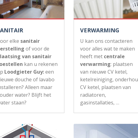
SANITAIR
VERWARMING
oor elke
sanitair
U kan ons contacteren
erstelling
of voor de
voor alles wat te maken
laatsing van sanitair
heeft met
centrale
oestellen
kan u rekenen
verwarming
: plaatsen
op
Loodgieter Guy:
een
van nieuwe CV ketel,
ieuwe douche of lavabo
ketelreiniging, onderho
nstalleren? Alleen maar
CV ketel, plaatsen van
ouder water? Blijft het
radiatoren,
ater staan?
gasinstallaties, …