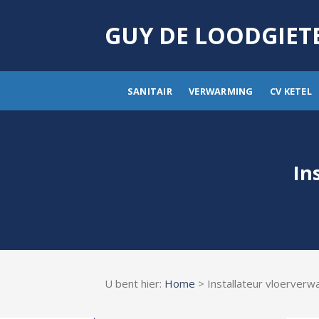
Skip
to
GUY DE LOODGIET
content
SANITAIR
VERWARMING
CV KETEL
In
U bent hier:
Home
> Installateur vloerver