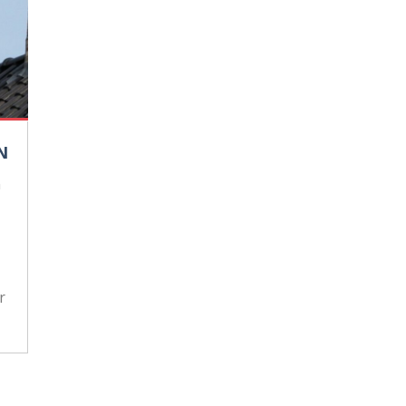
N
n
r