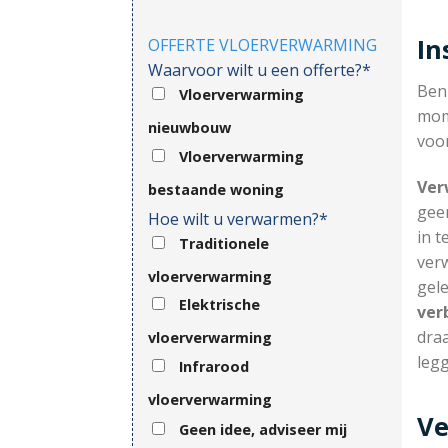
In
OFFERTE VLOERVERWARMING
Waarvoor wilt u een offerte?*
Ben
Vloerverwarming
mom
nieuwbouw
voor
Vloerverwarming
Ver
bestaande woning
gee
Hoe wilt u verwarmen?*
in t
Traditionele
ver
vloerverwarming
gel
Elektrische
ver
draa
vloerverwarming
legg
Infrarood
vloerverwarming
Ve
Geen idee, adviseer mij