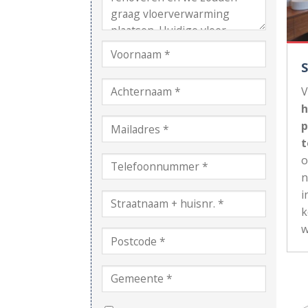
V
h
p
t
n
i
k
w