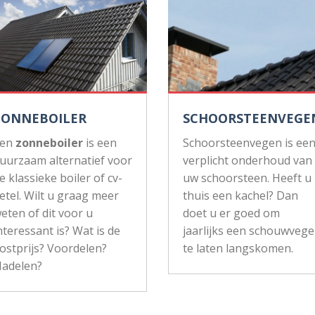
ZONNEBOILER
SCHOORSTEENVEGE
Een
zonneboiler
is een
Schoorsteenvegen is ee
uurzaam alternatief voor
verplicht onderhoud van
e klassieke boiler of cv-
uw schoorsteen. Heeft u
etel. Wilt u graag meer
thuis een kachel? Dan
eten of dit voor u
doet u er goed om
nteressant is? Wat is de
jaarlijks een schouwvege
ostprijs? Voordelen?
te laten langskomen.
adelen?