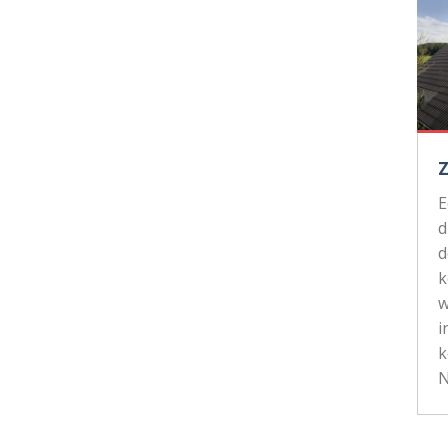
d
d
k
w
i
k
N