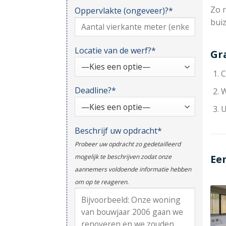
Zo r
Oppervlakte (ongeveer)?*
bui
Locatie van de werf?*
Gr
C
Deadline?*
W
U
Beschrijf uw opdracht*
Probeer uw opdracht zo gedetailleerd
Ee
mogelijk te beschrijven zodat onze
aannemers voldoende informatie hebben
om op te reageren.