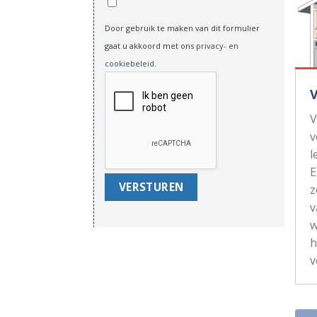
Door gebruik te maken van dit formulier
gaat u akkoord met ons
privacy- en
cookiebeleid
.
V
v
l
z
v
w
h
v