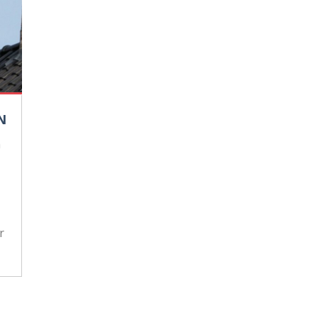
N
n
r