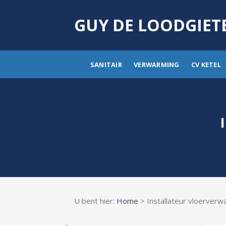
Skip
to
GUY DE LOODGIET
content
SANITAIR
VERWARMING
CV KETEL
U bent hier:
Home
> Installateur vloerverw