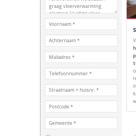
V
h
p
t
n
i
k
w