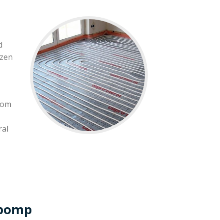
d
ezen
 om
ral
epomp