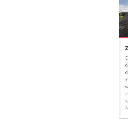
d
d
k
w
i
k
N