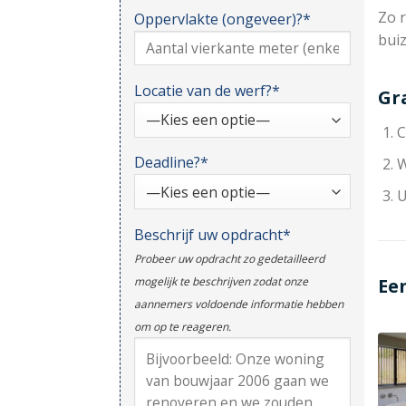
Zo r
Oppervlakte (ongeveer)?*
bui
Locatie van de werf?*
Gr
C
Deadline?*
W
U
Beschrijf uw opdracht*
Probeer uw opdracht zo gedetailleerd
Ee
mogelijk te beschrijven zodat onze
aannemers voldoende informatie hebben
om op te reageren.