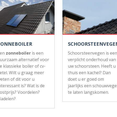
ZONNEBOILER
SCHOORSTEENVEGE
Een
zonneboiler
is een
Schoorsteenvegen is ee
uurzaam alternatief voor
verplicht onderhoud van
e klassieke boiler of cv-
uw schoorsteen. Heeft u
etel. Wilt u graag meer
thuis een kachel? Dan
eten of dit voor u
doet u er goed om
nteressant is? Wat is de
jaarlijks een schouwvege
ostprijs? Voordelen?
te laten langskomen.
adelen?