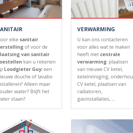
SANITAIR
VERWARMING
oor elke
sanitair
U kan ons contacteren
erstelling
of voor de
voor alles wat te maken
laatsing van sanitair
heeft met
centrale
oestellen
kan u rekenen
verwarming
: plaatsen
op
Loodgieter Guy:
een
van nieuwe CV ketel,
ieuwe douche of lavabo
ketelreiniging, onderho
nstalleren? Alleen maar
CV ketel, plaatsen van
ouder water? Blijft het
radiatoren,
ater staan?
gasinstallaties, …