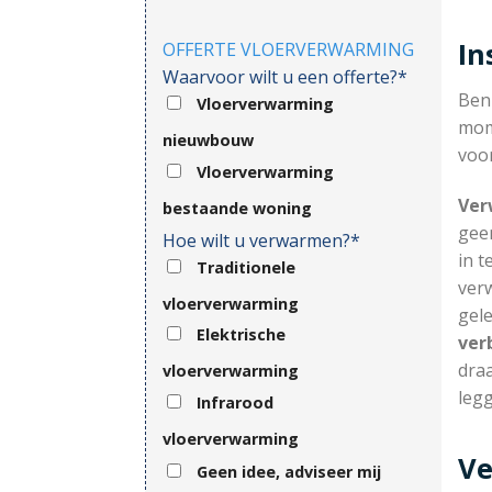
In
OFFERTE VLOERVERWARMING
Waarvoor wilt u een offerte?*
Ben
Vloerverwarming
mom
nieuwbouw
voor
Vloerverwarming
Ver
bestaande woning
gee
Hoe wilt u verwarmen?*
in t
Traditionele
ver
vloerverwarming
gel
Elektrische
ver
draa
vloerverwarming
legg
Infrarood
vloerverwarming
Ve
Geen idee, adviseer mij