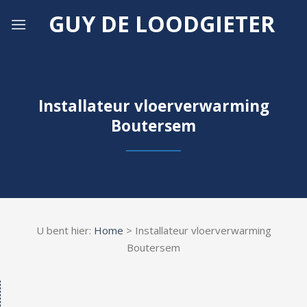
Skip
GUY DE LOODGIETER
to
content
Installateur vloerverwarming
Boutersem
U bent hier:
Home
> Installateur vloerverwarming
Boutersem