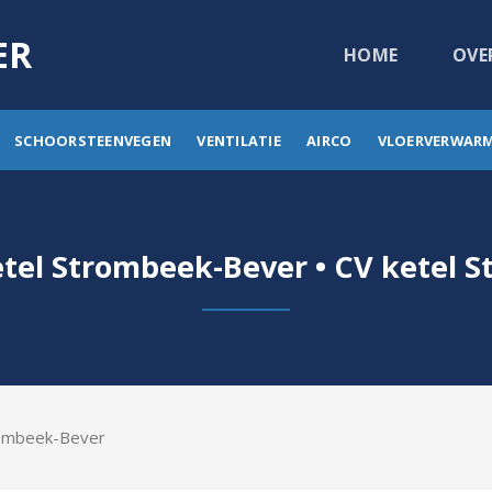
ER
HOME
OVE
SCHOORSTEENVEGEN
VENTILATIE
AIRCO
VLOERVERWAR
el Strombeek-Bever • CV ketel 
rombeek-Bever