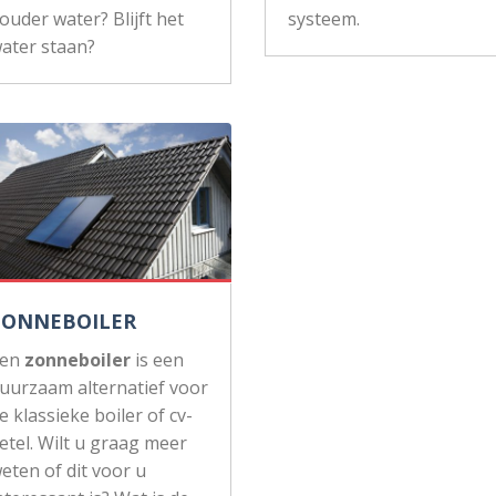
ouder water? Blijft het
systeem.
ater staan?
ZONNEBOILER
Een
zonneboiler
is een
uurzaam alternatief voor
e klassieke boiler of cv-
etel. Wilt u graag meer
eten of dit voor u