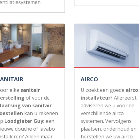
entilatiesystemen.
SANITAIR
AIRCO
oor elke
sanitair
U zoekt een goede
airco
erstelling
of voor de
installateur
? Allereerst
laatsing van sanitair
adviseren we u voor de
oestellen
kan u rekenen
verschillende airco
op
Loodgieter Guy:
een
systemen. Vervolgens
ieuwe douche of lavabo
plaatsen, onderhoud en
nstalleren? Alleen maar
herstellen we uw airco