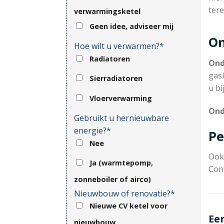
tere
verwarmingsketel
Geen idee, adviseer mij
On
Hoe wilt u verwarmen?*
Radiatoren
Ond
gask
Sierradiatoren
u b
Vloerverwarming
Ond
Gebruikt u hernieuwbare
energie?*
Pe
Nee
Ook 
Ja (warmtepomp,
Con
zonneboiler of airco)
Nieuwbouw of renovatie?*
Nieuwe CV ketel voor
Ee
nieuwbouw