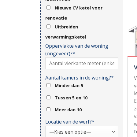
Nieuwe CV ketel voor
renovatie
Uitbreiden
verwarmingsketel
Oppervlakte van de woning
(ongeveer)?*
Aantal kamers in de woning?*
V
v
Minder dan 5
l
Tussen 5 en 10
z
Meer dan 10
v
Locatie van de werf?*
w
h