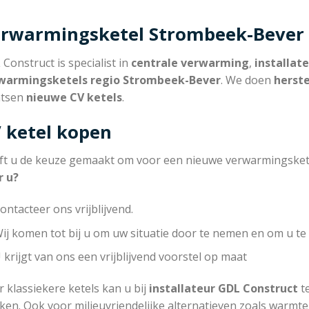
rwarmingsketel Strombeek-Bever
Construct is specialist in
centrale verwarming
,
installat
warmingsketels regio Strombeek-Bever
. We doen
herste
atsen
nieuwe CV ketels
.
 ketel kopen
ft u de keuze gemaakt om voor een nieuwe verwarmingsket
r u?
ontacteer ons vrijblijvend.
ij komen tot bij u om uw situatie door te nemen en om u te 
 krijgt van ons een vrijblijvend voorstel op maat
 klassiekere ketels kan u bij
installateur
GDL Construct
te
ken. Ook voor milieuvriendelijke alternatieven zoals warmt