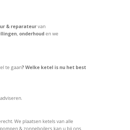
eur & reparateur
van
llingen
,
onderhoud
en we
el te gaan
? Welke ketel is nu het best
adviseren.
recht. We plaatsen ketels van alle
epompen & zonneboilers kan u bij ons