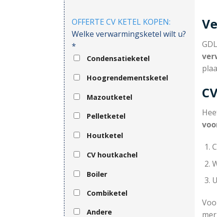
Ve
OFFERTE CV KETEL KOPEN:
Welke verwarmingsketel wilt u?
GDL 
*
ver
Condensatieketel
pla
Hoogrendementsketel
CV
Mazoutketel
Hee
Pelletketel
voo
Houtketel
C
CV houtkachel
W
Boiler
U
Combiketel
Voor
Andere
mer