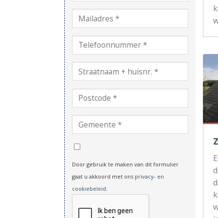
k
w
Door gebruik te maken van dit formulier
d
gaat u akkoord met ons
privacy- en
d
cookiebeleid
.
k
w