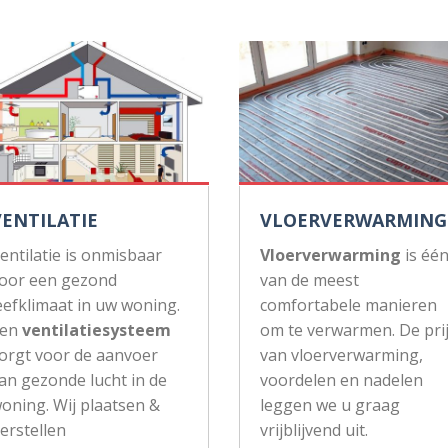
VENTILATIE
VLOERVERWARMING
entilatie is onmisbaar
Vloerverwarming
is éé
oor een gezond
van de meest
eefklimaat in uw woning.
comfortabele manieren
Een
ventilatiesysteem
om te verwarmen. De pri
orgt voor de aanvoer
van vloerverwarming,
an gezonde lucht in de
voordelen en nadelen
oning. Wij plaatsen &
leggen we u graag
erstellen
vrijblijvend uit.