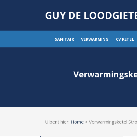
Skip
to
GUY DE LOODGIET
content
SANITAIR
VERWARMING
CV KETEL
Verwarmingsket
U bent hier:
Home
> Verwarmingsketel St