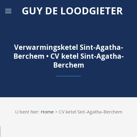
Skip
GUY DE LOODGIETER
to
content
Verwarmingsketel Sint-Agatha-
Berchem • CV ketel Sint-Agatha-
Berchem
U bent hier:
Home
> CV ketel Sint-Agatha-Berchem