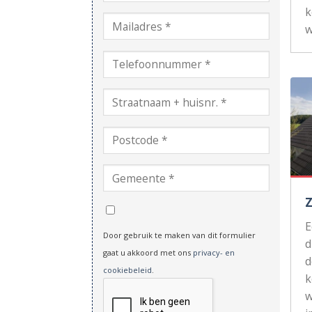
k
w
Door gebruik te maken van dit formulier
d
gaat u akkoord met ons
privacy- en
d
cookiebeleid
.
k
w