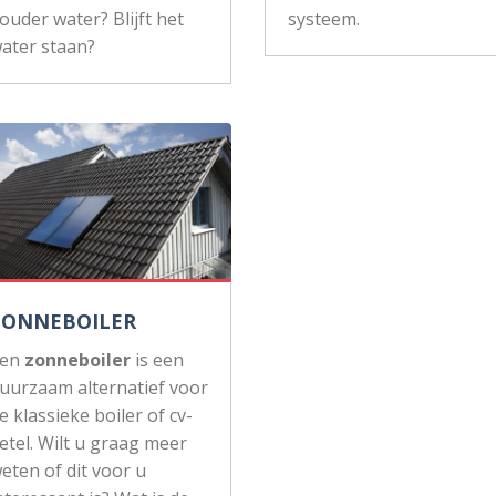
ouder water? Blijft het
systeem.
ater staan?
ZONNEBOILER
Een
zonneboiler
is een
uurzaam alternatief voor
e klassieke boiler of cv-
etel. Wilt u graag meer
eten of dit voor u