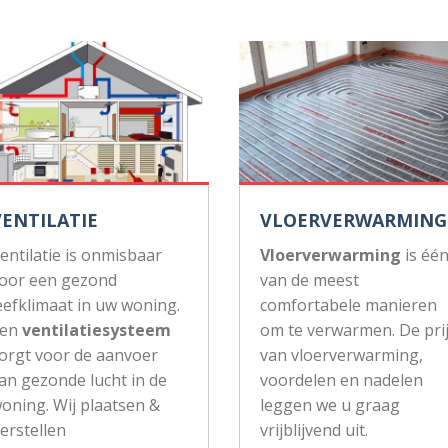
VENTILATIE
VLOERVERWARMING
entilatie is onmisbaar
Vloerverwarming
is éé
oor een gezond
van de meest
eefklimaat in uw woning.
comfortabele manieren
Een
ventilatiesysteem
om te verwarmen. De pri
orgt voor de aanvoer
van vloerverwarming,
an gezonde lucht in de
voordelen en nadelen
oning. Wij plaatsen &
leggen we u graag
erstellen
vrijblijvend uit.