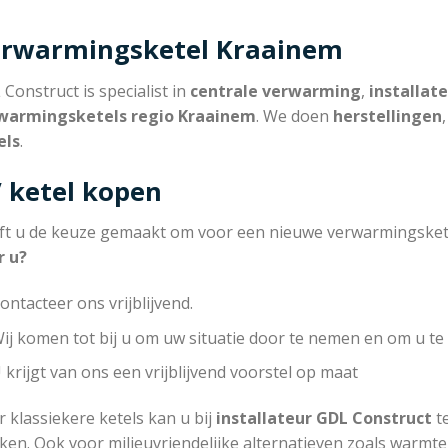
rwarmingsketel Kraainem
Construct is specialist in
centrale verwarming
,
installat
warmingsketels regio Kraainem
. We doen
herstellingen
els
.
 ketel kopen
ft u de keuze gemaakt om voor een nieuwe verwarmingsket
r u?
ontacteer ons vrijblijvend.
ij komen tot bij u om uw situatie door te nemen en om u te 
 krijgt van ons een vrijblijvend voorstel op maat
 klassiekere ketels kan u bij
installateur
GDL Construct
te
ken. Ook voor milieuvriendelijke alternatieven zoals warmt