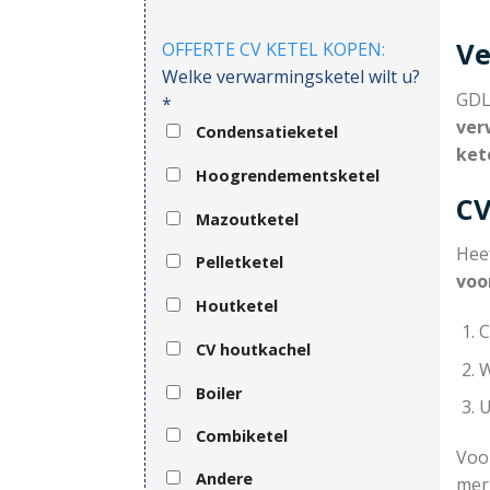
Ve
OFFERTE CV KETEL KOPEN:
Welke verwarmingsketel wilt u?
GDL 
*
ver
Condensatieketel
ket
Hoogrendementsketel
CV
Mazoutketel
Hee
Pelletketel
voo
Houtketel
C
CV houtkachel
W
Boiler
U
Combiketel
Voor
Andere
mer