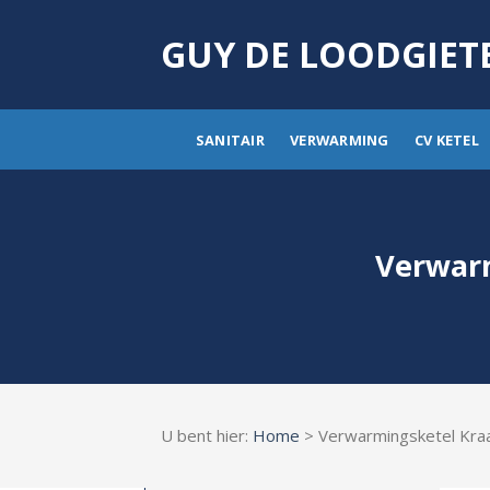
Skip
to
GUY DE LOODGIET
content
SANITAIR
VERWARMING
CV KETEL
Verwarm
U bent hier:
Home
> Verwarmingsketel Kra