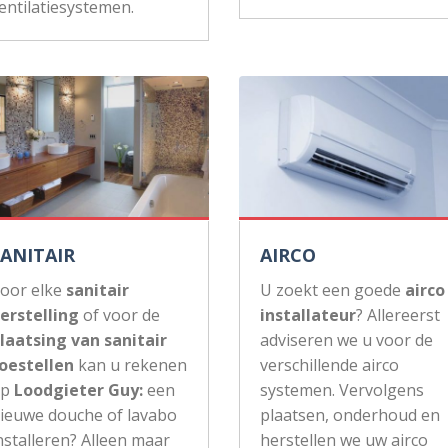
entilatiesystemen.
SANITAIR
AIRCO
oor elke
sanitair
U zoekt een goede
airco
erstelling
of voor de
installateur
? Allereerst
laatsing van sanitair
adviseren we u voor de
oestellen
kan u rekenen
verschillende airco
op
Loodgieter Guy:
een
systemen. Vervolgens
ieuwe douche of lavabo
plaatsen, onderhoud en
nstalleren? Alleen maar
herstellen we uw airco