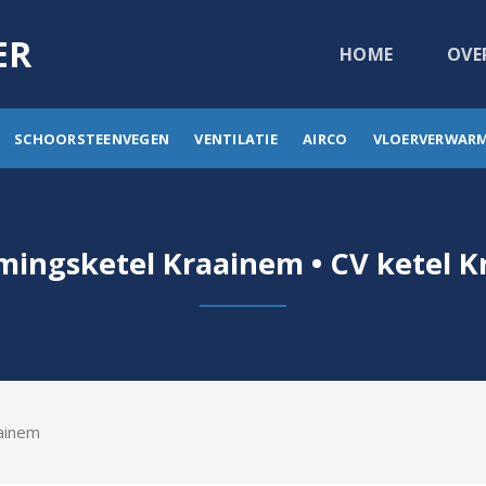
ER
HOME
OVE
SCHOORSTEENVEGEN
VENTILATIE
AIRCO
VLOERVERWAR
ingsketel Kraainem • CV ketel 
ainem