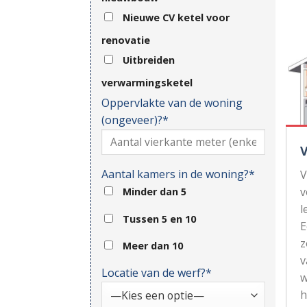
Nieuwe CV ketel voor
renovatie
Uitbreiden
verwarmingsketel
Oppervlakte van de woning
(ongeveer)?*
Aantal kamers in de woning?*
V
v
Minder dan 5
l
Tussen 5 en 10
z
Meer dan 10
v
Locatie van de werf?*
w
h