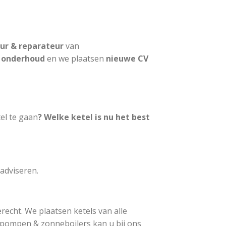
eur & reparateur
van
,
onderhoud
en we plaatsen
nieuwe CV
el te gaan
? Welke ketel is nu het best
adviseren.
recht. We plaatsen ketels van alle
epompen & zonneboilers kan u bij ons