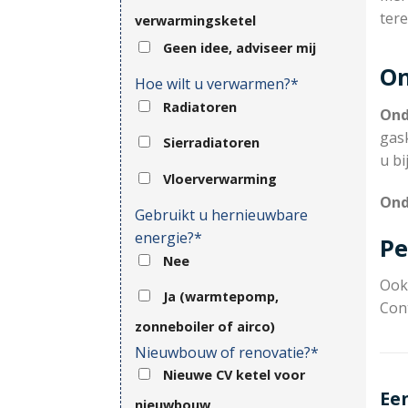
tere
verwarmingsketel
Geen idee, adviseer mij
On
Hoe wilt u verwarmen?*
Radiatoren
Ond
gask
Sierradiatoren
u b
Vloerverwarming
Ond
Gebruikt u hernieuwbare
energie?*
Pe
Nee
Ook 
Ja (warmtepomp,
Con
zonneboiler of airco)
Nieuwbouw of renovatie?*
Nieuwe CV ketel voor
Ee
nieuwbouw