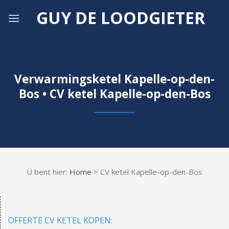
Skip
GUY DE LOODGIETER
to
content
Verwarmingsketel Kapelle-op-den-
Bos • CV ketel Kapelle-op-den-Bos
U bent hier:
Home
> CV ketel Kapelle-op-den-Bos
OFFERTE CV KETEL KOPEN: