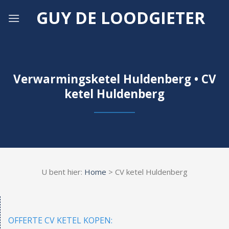
Skip
GUY DE LOODGIETER
to
content
Verwarmingsketel Huldenberg • CV
ketel Huldenberg
U bent hier:
Home
> CV ketel Huldenberg
OFFERTE CV KETEL KOPEN: