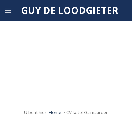
Skip
GUY DE LOODGIETER
to
content
Verwarmingsketel Galmaarden • CV
ketel Galmaarden
U bent hier:
Home
> CV ketel Galmaarden