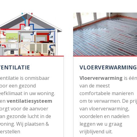
VENTILATIE
VLOERVERWARMING
entilatie is onmisbaar
Vloerverwarming
is éé
oor een gezond
van de meest
eefklimaat in uw woning.
comfortabele manieren
Een
ventilatiesysteem
om te verwarmen. De pri
orgt voor de aanvoer
van vloerverwarming,
an gezonde lucht in de
voordelen en nadelen
oning. Wij plaatsen &
leggen we u graag
erstellen
vrijblijvend uit.