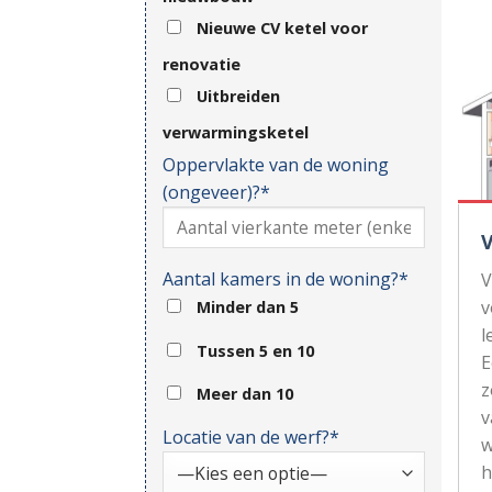
Nieuwe CV ketel voor
renovatie
Uitbreiden
verwarmingsketel
Oppervlakte van de woning
(ongeveer)?*
Aantal kamers in de woning?*
V
v
Minder dan 5
l
Tussen 5 en 10
z
Meer dan 10
v
Locatie van de werf?*
w
h