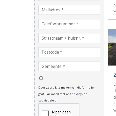
k
w
Door gebruik te maken van dit formulier
d
gaat u akkoord met ons
privacy- en
d
cookiebeleid
.
k
w