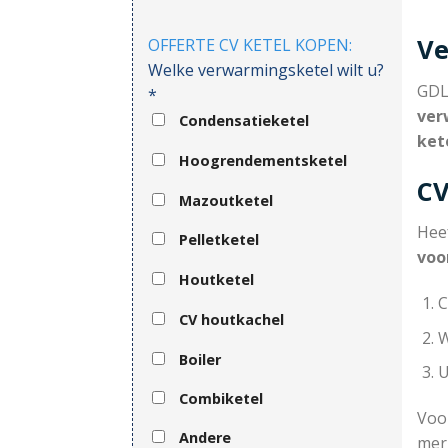
Ve
OFFERTE CV KETEL KOPEN:
Welke verwarmingsketel wilt u?
GDL 
*
ver
Condensatieketel
ket
Hoogrendementsketel
CV
Mazoutketel
Hee
Pelletketel
voo
Houtketel
C
CV houtkachel
W
Boiler
U
Combiketel
Voor
Andere
mer