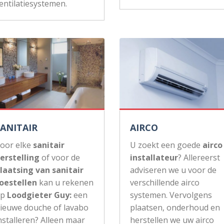
entilatiesystemen.
SANITAIR
AIRCO
oor elke
sanitair
U zoekt een goede
airco
erstelling
of voor de
installateur
? Allereerst
laatsing van sanitair
adviseren we u voor de
oestellen
kan u rekenen
verschillende airco
op
Loodgieter Guy:
een
systemen. Vervolgens
ieuwe douche of lavabo
plaatsen, onderhoud en
nstalleren? Alleen maar
herstellen we uw airco