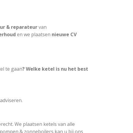
eur & reparateur
van
erhoud
en we plaatsen
nieuwe CV
el te gaan
? Welke ketel is nu het best
adviseren.
recht. We plaatsen ketels van alle
epompen & zonneboilers kan u bij ons