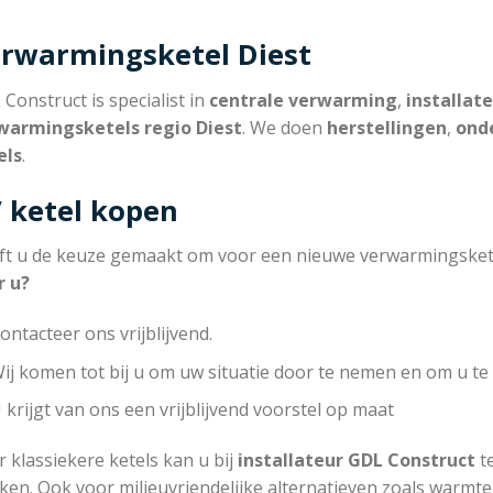
rwarmingsketel Diest
Construct is specialist in
centrale verwarming
,
installat
warmingsketels regio Diest
. We doen
herstellingen
,
ond
els
.
 ketel kopen
ft u de keuze gemaakt om voor een nieuwe verwarmingsket
r u?
ontacteer ons vrijblijvend.
ij komen tot bij u om uw situatie door te nemen en om u te 
 krijgt van ons een vrijblijvend voorstel op maat
 klassiekere ketels kan u bij
installateur
GDL Construct
te
ken. Ook voor milieuvriendelijke alternatieven zoals warmt