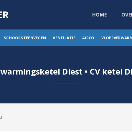
ER
HOME
OVE
SCHOORSTEENVEGEN
VENTILATIE
AIRCO
VLOERVERWAR
warmingsketel Diest • CV ketel D
st