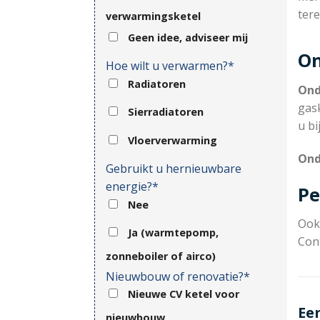
tere
verwarmingsketel
Geen idee, adviseer mij
On
Hoe wilt u verwarmen?*
Radiatoren
Ond
gask
Sierradiatoren
u b
Vloerverwarming
Ond
Gebruikt u hernieuwbare
energie?*
Pe
Nee
Ook 
Ja (warmtepomp,
Con
zonneboiler of airco)
Nieuwbouw of renovatie?*
Nieuwe CV ketel voor
Ee
nieuwbouw