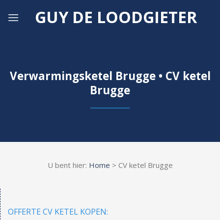
Skip
GUY DE LOODGIETER
to
content
Verwarmingsketel Brugge • CV ketel
Brugge
U bent hier:
Home
> CV ketel Brugge
OFFERTE CV KETEL KOPEN: